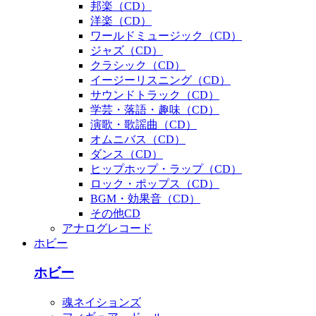
邦楽（CD）
洋楽（CD）
ワールドミュージック（CD）
ジャズ（CD）
クラシック（CD）
イージーリスニング（CD）
サウンドトラック（CD）
学芸・落語・趣味（CD）
演歌・歌謡曲（CD）
オムニバス（CD）
ダンス（CD）
ヒップホップ・ラップ（CD）
ロック・ポップス（CD）
BGM・効果音（CD）
その他CD
アナログレコード
ホビー
ホビー
魂ネイションズ