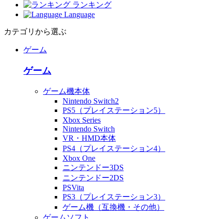
ランキング
Language
カテゴリから選ぶ
ゲーム
ゲーム
ゲーム機本体
Nintendo Switch2
PS5（プレイステーション5）
Xbox Series
Nintendo Switch
VR・HMD本体
PS4（プレイステーション4）
Xbox One
ニンテンドー3DS
ニンテンドー2DS
PSVita
PS3（プレイステーション3）
ゲーム機（互換機・その他）
ゲームソフト