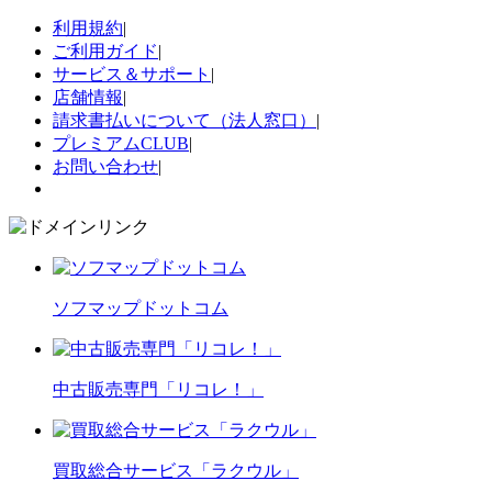
利用規約
|
ご利用ガイド
|
サービス＆サポート
|
店舗情報
|
請求書払いについて（法人窓口）
|
プレミアムCLUB
|
お問い合わせ
|
ソフマップドットコム
中古販売専門「リコレ！」
買取総合サービス「ラクウル」