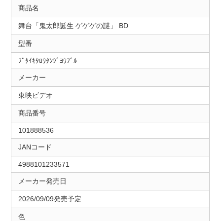
商品名
舞台「鬼太郎誕生 ゲゲゲの謎」 BD
型番
ﾌﾞﾀｲｷﾀﾛｳﾀﾝｼﾞﾖｳﾌﾞﾙ
メーカー
東映ビデオ
商品番号
101888536
JANコード
4988101233571
メーカー発売日
2026/09/09発売予定
色