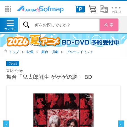
トップ
＞
映像
＞
舞台・演劇
＞
ブルーレイソフト
予約品
東映ビデオ
舞台「鬼太郎誕生 ゲゲゲの謎」 BD