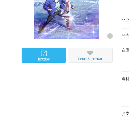
ソ
発
在
お気に入りに追加
送
お