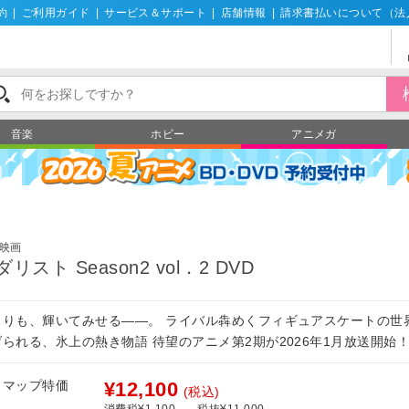
約
|
ご利用ガイド
|
サービス＆サポート
|
店舗情報
|
請求書払いについて（法
音楽
ホビー
アニメガ
映画
ダリスト Season2 vol．2 DVD
よりも、輝いてみせる――。 ライバル犇めくフィギュアスケートの世
げられる、氷上の熱き物語 待望のアニメ第2期が2026年1月放送開始
フマップ特価
¥12,100
(税込)
消費税¥1,100
税抜¥11,000