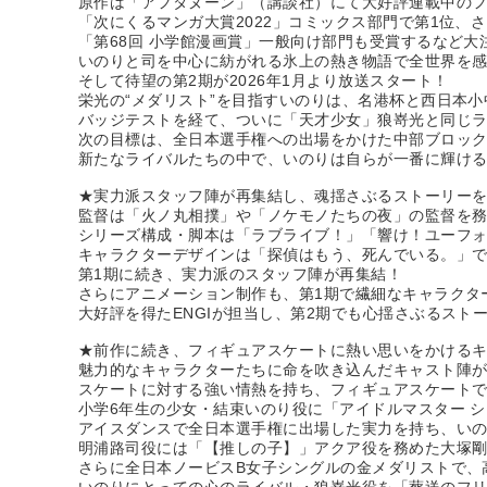
原作は「アフタヌーン」（講談社）にて大好評連載中の
「次にくるマンガ大賞2022」コミックス部門で第1位、さ
「第68回 小学館漫画賞」一般向け部門も受賞するなど大
いのりと司を中心に紡がれる氷上の熱き物語で全世界を感
そして待望の第2期が2026年1月より放送スタート！
栄光の“メダリスト”を目指すいのりは、名港杯と西日本
バッジテストを経て、ついに「天才少女」狼嵜光と同じ
次の目標は、全日本選手権への出場をかけた中部ブロッ
新たなライバルたちの中で、いのりは自らが一番に輝ける
★実力派スタッフ陣が再集結し、魂揺さぶるストーリー
監督は「火ノ丸相撲」や「ノケモノたちの夜」の監督を
シリーズ構成・脚本は「ラブライブ！」「響け！ユーフ
キャラクターデザインは「探偵はもう、死んでいる。」
第1期に続き、実力派のスタッフ陣が再集結！
さらにアニメーション制作も、第1期で繊細なキャラクタ
大好評を得たENGIが担当し、第2期でも心揺さぶるスト
★前作に続き、フィギュアスケートに熱い思いをかける
魅力的なキャラクターたちに命を吹き込んだキャスト陣
スケートに対する強い情熱を持ち、フィギュアスケート
小学6年生の少女・結束いのり役に「アイドルマスター 
アイスダンスで全日本選手権に出場した実力を持ち、い
明浦路司役には「【推しの子】」アクア役を務めた大塚
さらに全日本ノービスB女子シングルの金メダリストで、
いのりにとっての心のライバル・狼嵜光役を「葬送のフ