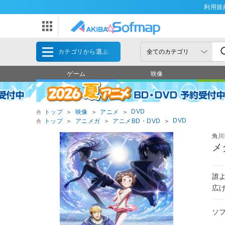
利用規
カテゴリから選ぶ
ゲーム
映像
DVD
トップ
＞
映像
＞
アニメ
＞
DVD
トップ
＞
アニメガ
＞
アニメBD・DVD
＞
角川
メ
誰
広
ソ