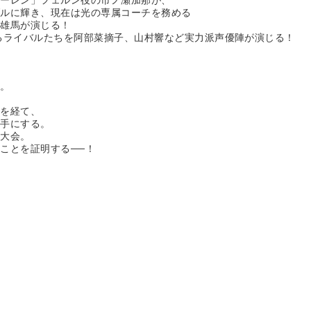
ダルに輝き、現在は光の専属コーチを務める
田雄馬が演じる！
るライバルたちを阿部菜摘子、山村響など実力派声優陣が演じる！
司。
トを経て、
を手にする。
ク大会。
ことを証明する──！