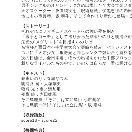
男子シングルのオリンピック含め出場した全大会で金メ
天才スケーター・夜鷹純役を「呪術廻戦」伏黒恵役の内
他にも小市眞琴、坂 泰斗、そして今作より新たに登場す
【ストーリー】
それぞれにフィギュアスケートへの強い夢を抱き、
「選手とコーチ」として巡り会った結束いのりと明浦路
栄光の“メダリスト”を目指すいのりは
名港杯と西日本小中学生大会で実績を積み、バッジテス
ついに「天才少女」狼嵜光と同じランクで競い合う資格
次の目標は、全日本選手権への出場をかけた中部ブロッ
新たなライバルたちの中で、いのりは自らが一番に輝ける
【キャスト】
結束いのり：春瀬なつみ
明浦路 司：大塚剛央
狼嵜 光：市ノ瀬加那
夜鷹 純：内田雄馬
そに鳥理凰[「そに」は立に鳥]：小市眞琴
そに鳥慎一郎[「そに」は立に鳥]：坂 泰斗
【収録話数】
score18～score22
【毎回特典】