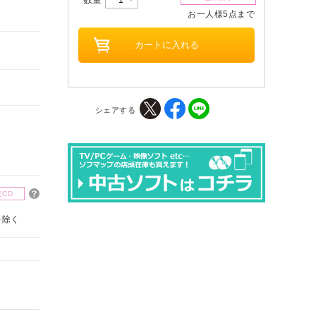
お一人様5点まで
シェアする
楽CD
を除く