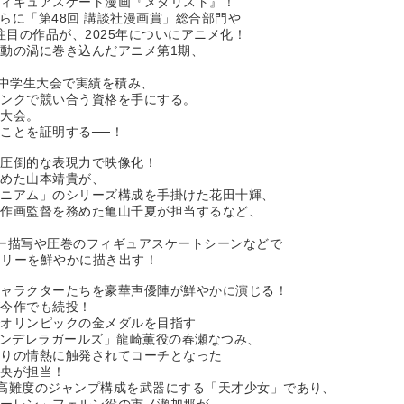
フィギュアスケート漫画『メダリスト』！
らに「第48回 講談社漫画賞」総合部門や
注目の作品が、2025年についにアニメ化！
動の渦に巻き込んだアニメ第1期、
小中学生大会で実績を積み、
ランクで競い合う資格を手にする。
ク大会。
ことを証明する──！
を圧倒的な表現力で映像化！
務めた山本靖貴が、
ォニアム」のシリーズ構成を手掛けた花田十輝、
で作画監督を務めた亀山千夏が担当するなど、
ー描写や圧巻のフィギュアスケートシーンなどで
ーリーを鮮やかに描き出す！
キャラクターたちを豪華声優陣が鮮やかに演じる！
が今作でも続投！
でオリンピックの金メダルを目指す
シンデレラガールズ」龍崎薫役の春瀬なつみ、
のりの情熱に触発されてコーチとなった
剛央が担当！
高難度のジャンプ構成を武器にする「天才少女」であり、
リーレン」フェルン役の市ノ瀬加那が、