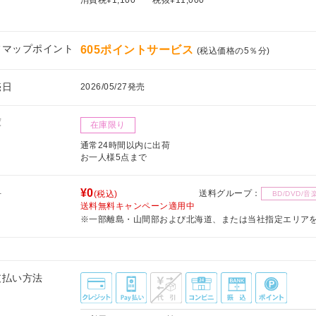
フマップポイント
605ポイントサービス
(税込価格の5％分)
売日
2026/05/27発売
庫
在庫限り
通常24時間以内に出荷
お一人様5点まで
料
¥0
送料グループ：
(税込)
BD/DVD/音
送料無料キャンペーン適用中
※一部離島・山間部および北海道、または当社指定エリア
支払い方法