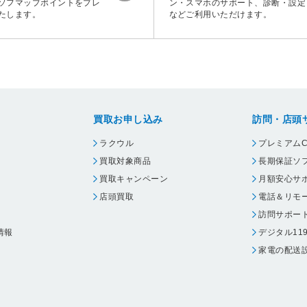
ソフマップポイントをプレ
ン・スマホのサポート、診断・設定
たします。
などご利用いただけます。
買取お申し込み
訪問・店頭
ラクウル
プレミアムC
買取対象商品
長期保証ソ
買取キャンペーン
月額安心サ
店頭買取
電話＆リモ
訪問サポー
情報
デジタル11
家電の配送