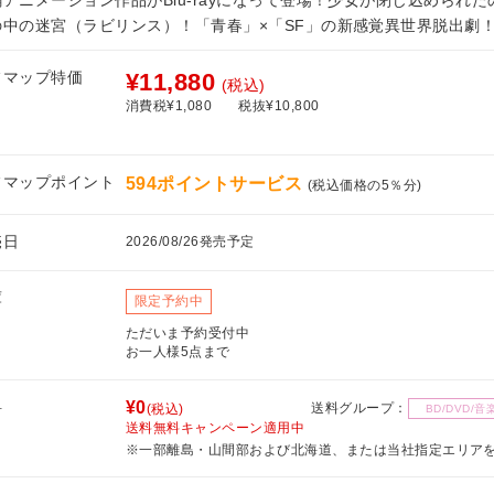
の中の迷宮（ラビリンス）！「青春」×「SF」の新感覚異世界脱出劇
フマップ特価
¥11,880
(税込)
消費税¥1,080
税抜¥10,800
フマップポイント
594ポイントサービス
(税込価格の5％分)
売日
2026/08/26発売予定
庫
限定予約中
ただいま予約受付中
お一人様5点まで
料
¥0
送料グループ：
(税込)
BD/DVD/音
送料無料キャンペーン適用中
※一部離島・山間部および北海道、または当社指定エリア