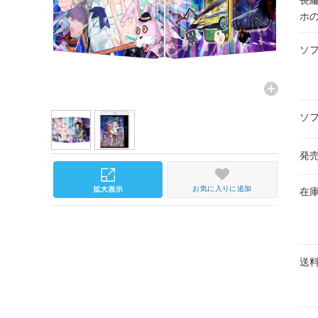
ホ
ソ
ソ
発
お気に入りに追加
在
送