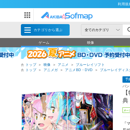
利用規
カテゴリから選ぶ
ゲーム
映像
トップ
＞
映像
＞
アニメ
＞
ブルーレイソフト
トップ
＞
アニメガ
＞
アニメBD・DVD
＞
ブルーレイディス
予
バン
【
典
メー
『
長