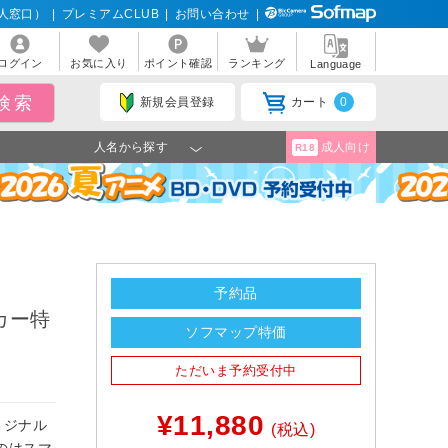
人窓口）
|
プレミアムCLUB
|
お問い合わせ
|
ログイン
お気に入り
ポイント確認
ランキング
Language
新規会員登録
カート
0
人名から探す
成人向け
R18
予約品
カー特
ソフマップ特価
ただいま予約受付中
¥11,880
リジナル
(税込)
のはスマ