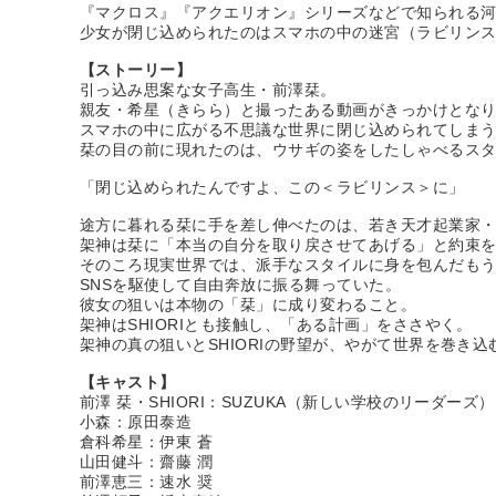
『マクロス』『アクエリオン』シリーズなどで知られる河森
少女が閉じ込められたのはスマホの中の迷宮（ラビリンス
【ストーリー】
引っ込み思案な女子高生・前澤栞。
親友・希星（きらら）と撮ったある動画がきっかけとな
スマホの中に広がる不思議な世界に閉じ込められてしま
栞の目の前に現れたのは、ウサギの姿をしたしゃべるス
「閉じ込められたんですよ、この＜ラビリンス＞に」
途方に暮れる栞に手を差し伸べたのは、若き天才起業家
架神は栞に「本当の自分を取り戻させてあげる」と約束
そのころ現実世界では、派手なスタイルに身を包んだもう一
SNSを駆使して自由奔放に振る舞っていた。
彼女の狙いは本物の「栞」に成り変わること。
架神はSHIORIとも接触し、「ある計画」をささやく。
架神の真の狙いとSHIORIの野望が、やがて世界を巻き
【キャスト】
前澤 栞・SHIORI：SUZUKA（新しい学校のリーダーズ）
小森：原田泰造
倉科希星：伊東 蒼
山田健斗：齋藤 潤
前澤恵三：速水 奨