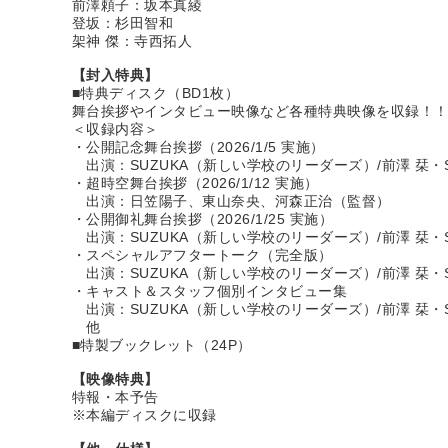
前澤頼子：坂本真綾
登坂：杉田智和
架神 傑：寺西拓人
【封入特典】
■特典ディスク（BD1枚）
舞台挨拶やインタビュー映像など各種特典映像を収録！
＜収録内容＞
・公開記念舞台挨拶（2026/1/5 実施）
出演：SUZUKA（新しい学校のリーダーズ）/前澤 栞・SH
・超時空舞台挨拶（2026/1/12 実施）
出演：日笠陽子、東山奈央、河森正治（監督）
・公開御礼舞台挨拶（2026/1/25 実施）
出演：SUZUKA（新しい学校のリーダーズ）/前澤 栞・SH
・スペシャルアフタートーク（完全版）
出演：SUZUKA（新しい学校のリーダーズ）/前澤 栞・SH
・キャスト＆スタッフ個別インタビュー集
出演：SUZUKA（新しい学校のリーダーズ）/前澤 栞・S
他
■特製ブックレット（24P）
【映像特典】
特報・本予告
※本編ディスクに収録