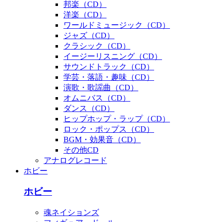
邦楽（CD）
洋楽（CD）
ワールドミュージック（CD）
ジャズ（CD）
クラシック（CD）
イージーリスニング（CD）
サウンドトラック（CD）
学芸・落語・趣味（CD）
演歌・歌謡曲（CD）
オムニバス（CD）
ダンス（CD）
ヒップホップ・ラップ（CD）
ロック・ポップス（CD）
BGM・効果音（CD）
その他CD
アナログレコード
ホビー
ホビー
魂ネイションズ