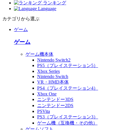
ランキング
Language
カテゴリから選ぶ
ゲーム
ゲーム
ゲーム機本体
Nintendo Switch2
PS5（プレイステーション5）
Xbox Series
Nintendo Switch
VR・HMD本体
PS4（プレイステーション4）
Xbox One
ニンテンドー3DS
ニンテンドー2DS
PSVita
PS3（プレイステーション3）
ゲーム機（互換機・その他）
ゲームソフト