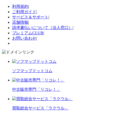
利用規約
|
ご利用ガイド
|
サービス＆サポート
|
店舗情報
|
請求書払いについて（法人窓口）
|
プレミアムCLUB
|
お問い合わせ
|
ソフマップドットコム
中古販売専門「リコレ！」
買取総合サービス「ラクウル」