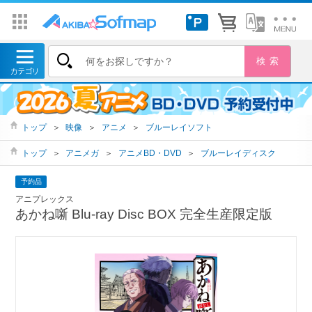
トップ
＞
映像
＞
アニメ
＞
ブルーレイソフト
トップ
＞
アニメガ
＞
アニメBD・DVD
＞
ブルーレイディスク
予約品
アニプレックス
あかね噺 Blu-ray Disc BOX 完全生産限定版