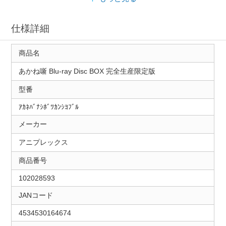
仕様詳細
商品名
あかね噺 Blu-ray Disc BOX 完全生産限定版
型番
ｱｶﾈﾊﾞﾅｼﾎﾞﾂｶﾝｼﾖﾌﾞﾙ
メーカー
アニプレックス
商品番号
102028593
JANコード
4534530164674