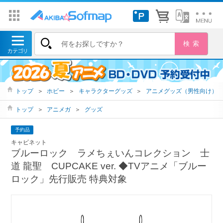
トップ
＞
ホビー
＞
キャラクターグッズ
＞
アニメグッズ（男性向け）
トップ
＞
アニメガ
＞
グッズ
予約品
キャビネット
ブルーロック ラメちぇいんコレクション 士
道 龍聖 CUPCAKE ver. ◆TVアニメ「ブルー
ロック」先行販売 特典対象