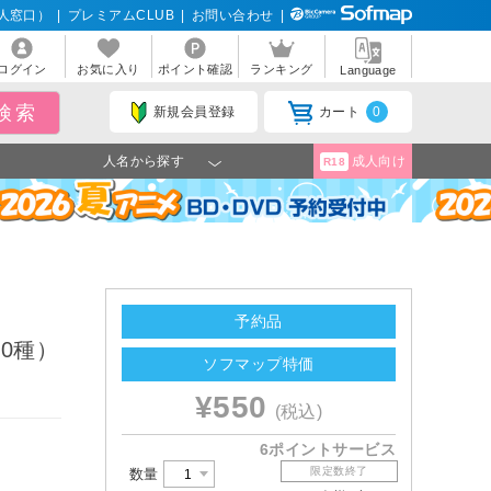
人窓口）
|
プレミアムCLUB
|
お問い合わせ
|
ログイン
お気に入り
ポイント確認
ランキング
Language
新規会員登録
カート
0
人名から探す
成人向け
R18
予約品
10種）
ソフマップ特価
¥550
(税込)
6ポイントサービス
限定数終了
数量