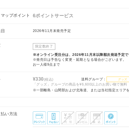
フマップポイント
6ポイントサービス
売日
2026年11月末発売予定
庫
限定数終了
※オンライン受注分は、2026年11月末以降順次発送予定で
※発売日は予告なく変更・延期となる場合がございます。
お一人様9点まで
料
¥330
送料グループ：
(税込)
グッズ
「グッズ」グループの商品を¥6,600以上のお買い物で無料
※一部離島・山間部および北海道、または当社指定エリア
支払い方法