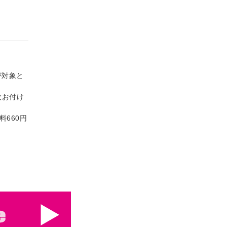
が対象と
枚お付け
料660円