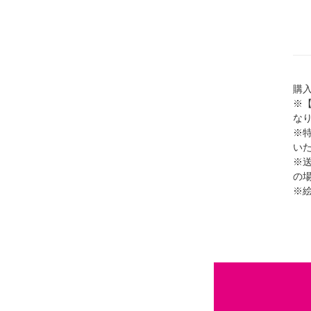
購
※
な
※
い
※
の場
※