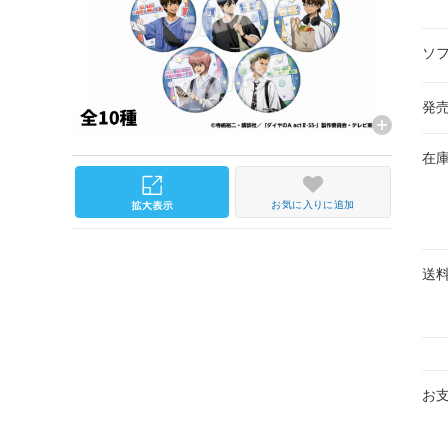
ソ
発
在
お気に入りに追加
送
お