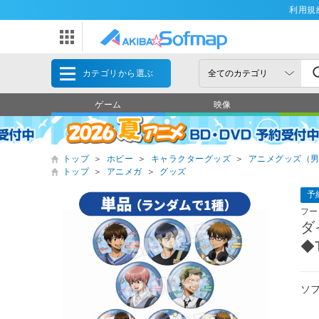
利用規
カテゴリから選ぶ
ゲーム
映像
トップ
＞
ホビー
＞
キャラクターグッズ
＞
アニメグッズ（
トップ
＞
アニメガ
＞
グッズ
予
フー
ダ
◆
ソ