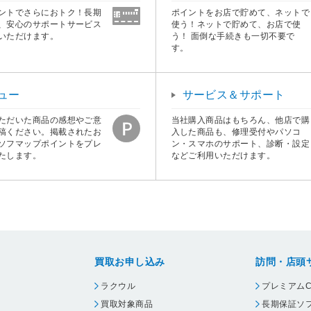
ントでさらにおトク！長期
ポイントをお店で貯めて、ネットで
、安心のサポートサービス
使う！ネットで貯めて、お店で使
いただけます。
う！ 面倒な手続きも一切不要で
す。
ュー
サービス＆サポート
ただいた商品の感想やご意
当社購入商品はもちろん、他店で購
稿ください。掲載されたお
入した商品も、修理受付やパソコ
ソフマップポイントをプレ
ン・スマホのサポート、診断・設定
たします。
などご利用いただけます。
買取お申し込み
訪問・店頭
ラクウル
プレミアムC
買取対象商品
長期保証ソ