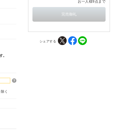
お一人様9点まで
シェアする
す。
を除く