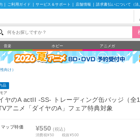
約
|
ご利用ガイド
|
サービス＆サポート
|
店舗情報
|
請求書払いについて（法
音楽
ホビー
アニメガ
男性向け）
約品
モア
イヤのA actII ‐SS‐ トレーディング缶バッジ（全
TVアニメ「ダイヤのA」フェア特典対象
フマップ特価
¥550
(税込)
消費税¥50
税抜¥500