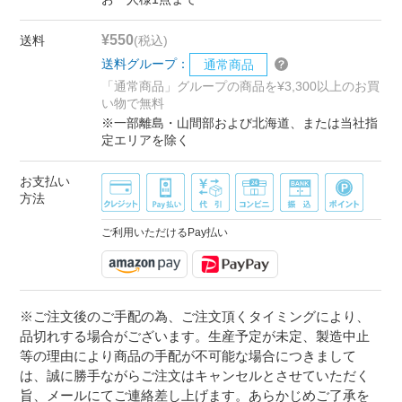
¥550
送料
(税込)
送料グループ：
通常商品
「通常商品」グループの商品を¥3,300以上のお買
い物で無料
※一部離島・山間部および北海道、または当社指
定エリアを除く
お支払い
方法
ご利用いただけるPay払い
※ご注文後のご手配の為、ご注文頂くタイミングにより、
品切れする場合がございます。生産予定が未定、製造中止
等の理由により商品の手配が不可能な場合につきまして
は、誠に勝手ながらご注文はキャンセルとさせていただく
旨、メールにてご連絡差し上げます。あらかじめご了承を