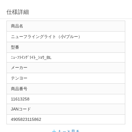
仕様詳細
商品名
ニューフライングライト（小/ブルー）
型番
ﾆｭｰﾌﾗｲﾝｸﾞﾗｲﾄ_ｼｮｳ_BL
メーカー
テンヨー
商品番号
11613258
JANコード
4905823115862
もっと見る