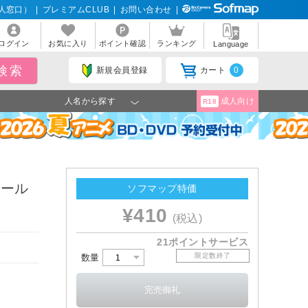
人窓口）
|
プレミアムCLUB
|
お問い合わせ
|
ログイン
お気に入り
ポイント確認
ランキング
Language
新規会員登録
カート
0
人名から探す
成人向け
R18
ボール
ソフマップ特価
¥410
(税込)
21ポイントサービス
！
限定数終了
数量