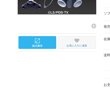
ソ
発
在
お気に入りに追加
送
お