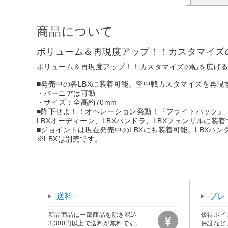
商品について
ボリューム＆再現度アップ！！カスタマイズ
ボリューム＆再現度アップ！！カスタマイズの幅を広げ
■発売中の各LBXに装着可能。空中戦カスタマイズを再
・バーニアは可動
・サイズ：全高約70mm
■降下せよ！！オペレーション発動！『フライトパック』
LBXオーディーン、LBXパンドラ、LBXフェンリルに装
■ジョイントは現在発売中のLBXにも装着可能。LBXハ
※LBXは別売です。
送料
プレ
新品商品は一部商品を除き税込
優待ポイ
3,300円以上で送料が無料です。
保証など