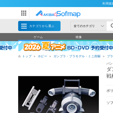
利用規
カテゴリから選ぶ
ゲーム
映像
トップ
＞
ホビー
＞
ガンプラ・プラモデル・ミニ四駆
＞
プ
バン
ダ
戦
ボ
ソ