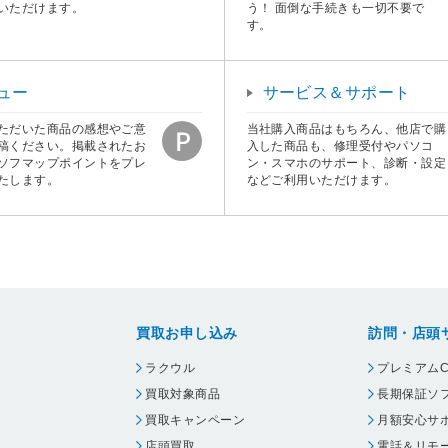
いただけます。
う！ 面倒な手続きも一切不要で
す。
ュー
サービス＆サポート
ただいた商品の感想やご意
当社購入商品はもちろん、他店で購
稿ください。掲載されたお
入した商品も、修理受付やパソコ
ソフマップポイントをプレ
ン・スマホのサポート、診断・設定
たします。
などご利用いただけます。
買取お申し込み
訪問・店頭
ラクウル
プレミアムC
買取対象商品
長期保証ソ
買取キャンペーン
月額安心サ
店頭買取
電話＆リモ