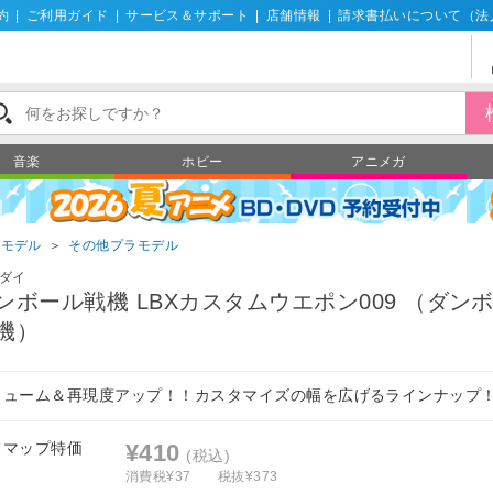
約
|
ご利用ガイド
|
サービス＆サポート
|
店舗情報
|
請求書払いについて（法
音楽
ホビー
アニメガ
ラモデル
＞
その他プラモデル
ダイ
ンボール戦機 LBXカスタムウエポン009 （ダン
機）
リューム＆再現度アップ！！カスタマイズの幅を広げるラインナップ
フマップ特価
¥410
(税込)
消費税¥37
税抜¥373