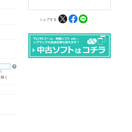
シェアする
料
を除く