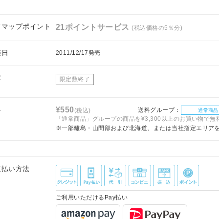
フマップポイント
21ポイントサービス
(税込価格の5％分)
売日
2011/12/17発売
庫
限定数終了
料
¥550
送料グループ：
(税込)
通常商品
「通常商品」グループの商品を¥3,300以上のお買い物で無
※一部離島・山間部および北海道、または当社指定エリア
支払い方法
ご利用いただけるPay払い