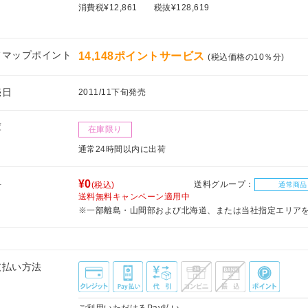
消費税¥12,861
税抜¥128,619
フマップポイント
14,148ポイントサービス
(税込価格の10％分)
売日
2011/11下旬発売
庫
在庫限り
通常24時間以内に出荷
料
¥0
送料グループ：
(税込)
通常商品
送料無料キャンペーン適用中
※一部離島・山間部および北海道、または当社指定エリア
支払い方法