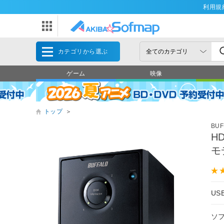
利用規
カテゴリから選ぶ
ゲーム
映像
トップ
＞
BU
H
モ
U
ソ