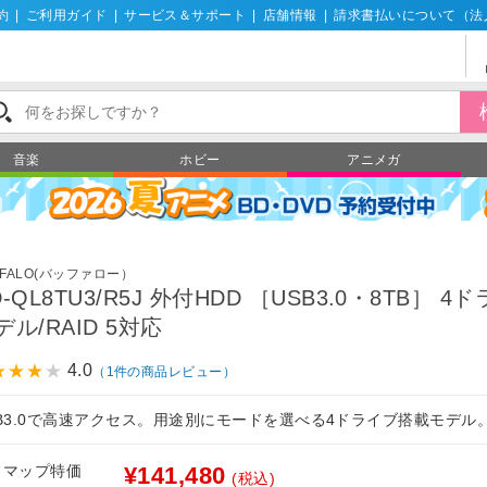
約
|
ご利用ガイド
|
サービス＆サポート
|
店舗情報
|
請求書払いについて（法
音楽
ホビー
アニメガ
FFALO(バッファロー）
D-QL8TU3/R5J 外付HDD ［USB3.0・8TB］ 4
デル/RAID 5対応
4.0
（1件の商品レビュー）
SB3.0で高速アクセス。用途別にモードを選べる4ドライブ搭載モデル
フマップ特価
¥141,480
(税込)