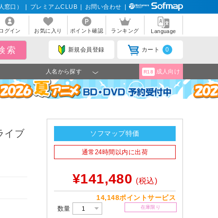
人窓口）
|
プレミアムCLUB
|
お問い合わせ
|
ログイン
お気に入り
ポイント確認
ランキング
Language
新規会員登録
カート
0
人名から探す
成人向け
R18
ドライブ
ソフマップ特価
通常24時間以内に出荷
¥141,480
(税込)
。
14,148ポイントサービス
在庫限り
数量