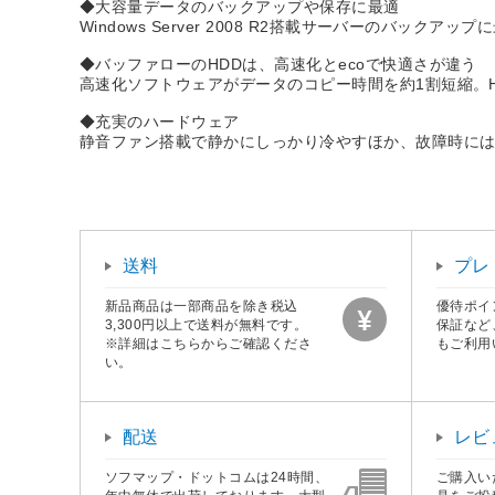
◆大容量データのバックアップや保存に最適
Windows Server 2008 R2搭載サーバーのバ
◆バッファローのHDDは、高速化とecoで快適さが違う
高速化ソフトウェアがデータのコピー時間を約1割短縮。H
◆充実のハードウェア
静音ファン搭載で静かにしっかり冷やすほか、故障時に
送料
プレ
新品商品は一部商品を除き税込
優待ポイ
3,300円以上で送料が無料です。
保証など
※詳細はこちらからご確認くださ
もご利用
い。
配送
レビ
ソフマップ・ドットコムは24時間、
ご購入い