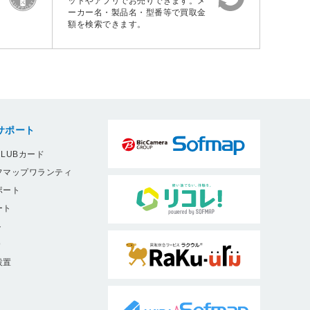
ットやアプリでお売りできます。メ
ーカー名・製品名・型番等で買取金
額を検索できます。
サポート
LUBカード
フマップワランティ
ポート
ート
ト
9
設置