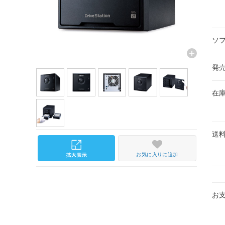
ソ
発
在
送
お気に入りに追加
お