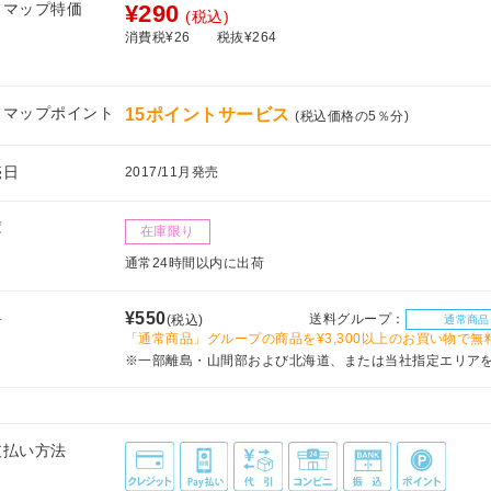
フマップ特価
¥290
(税込)
消費税¥26
税抜¥264
フマップポイント
15ポイントサービス
(税込価格の5％分)
売日
2017/11月発売
庫
在庫限り
通常24時間以内に出荷
料
¥550
送料グループ：
(税込)
通常商品
「通常商品」グループの商品を¥3,300以上のお買い物で無
※一部離島・山間部および北海道、または当社指定エリア
支払い方法