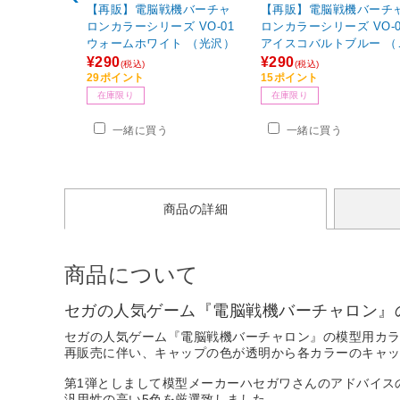
【再販】電脳戦機バーチャ
【再販】電脳戦機バーチ
ロンカラーシリーズ VO-01
ロンカラーシリーズ VO-0
ウォームホワイト （光沢）
アイスコバルトブルー （
光沢）
¥290
¥290
(税込)
(税込)
29ポイント
15ポイント
在庫限り
在庫限り
一緒に買う
一緒に買う
商品の詳細
商品について
セガの人気ゲーム『電脳戦機バーチャロン』
セガの人気ゲーム『電脳戦機バーチャロン』の模型用カ
再販売に伴い、キャップの色が透明から各カラーのキャ
第1弾としまして模型メーカーハセガワさんのアドバイス
汎用性の高い5色を厳選致しました。