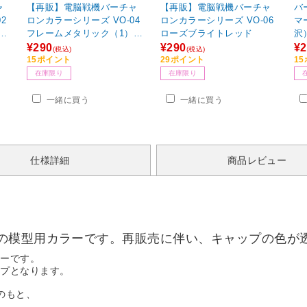
ャ
【再販】電脳戦機バーチャ
【再販】電脳戦機バーチャ
バ
2
ロンカラーシリーズ VO-04
ロンカラーシリーズ VO-06
マ
半
フレームメタリック（1）
ローズブライトレッド
沢
（メタリック）
¥290
¥290
¥2
(税込)
(税込)
15ポイント
29ポイント
1
在庫限り
在庫限り
一緒に買う
一緒に買う
仕様詳細
商品レビュー
の模型用カラーです。再販売に伴い、キャップの色が
ラーです。
ップとなります。
のもと、