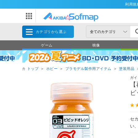
利用規
カテゴリから選ぶ
ゲーム
映像
トップ
＞
ホビー
＞
プラモデル製作用アイテム
＞
塗装用品
ガイ
【
ビ
セ
い