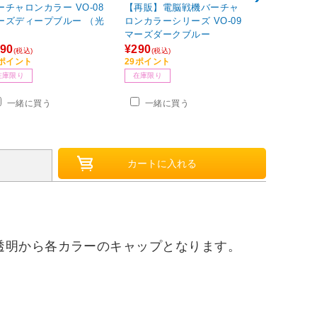
ーチャロンカラー VO-08
【再販】電脳戦機バーチャ
バーチャロン
ーズディープブルー （光
ロンカラーシリーズ VO-09
マーズライト
）
マーズダークブルー
沢）
90
¥290
¥290
(税込)
(税込)
(税込)
5ポイント
29ポイント
15ポイント
在庫限り
在庫限り
在庫限り
一緒に買う
一緒に買う
一緒に
透明から各カラーのキャップとなります。