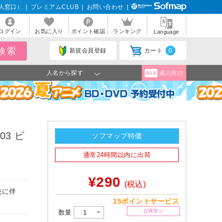
人窓口）
|
プレミアムCLUB
|
お問い合わせ
|
ログイン
お気に入り
ポイント確認
ランキング
Language
新規会員登録
カート
0
人名から探す
成人向け
R18
3 ビ
ソフマップ特価
通常24時間以内に出荷
¥290
(税込)
売に伴
15ポイントサービス
在庫限り
数量