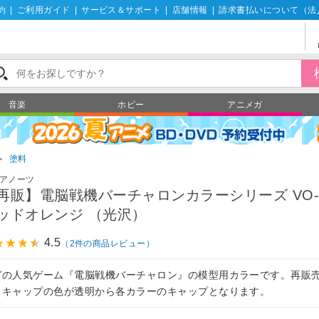
約
|
ご利用ガイド
|
サービス＆サポート
|
店舗情報
|
請求書払いについて（法
音楽
ホビー
アニメガ
＞
塗料
アノーツ
再販】電脳戦機バーチャロンカラーシリーズ VO-0
ッドオレンジ （光沢）
4.5
（2件の商品レビュー）
ガの人気ゲーム『電脳戦機バーチャロン』の模型用カラーです。再販
、キャップの色が透明から各カラーのキャップとなります。