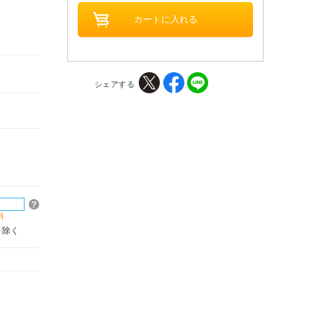
シェアする
料
を除く