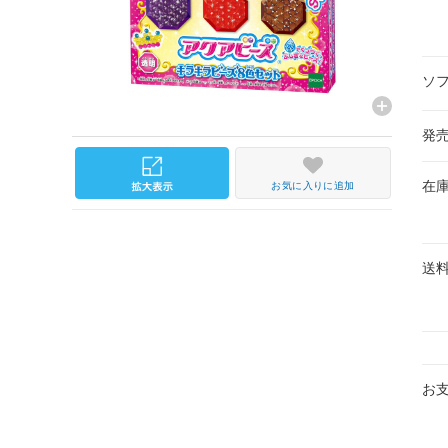
ソ
発
在
お気に入りに追加
送
お