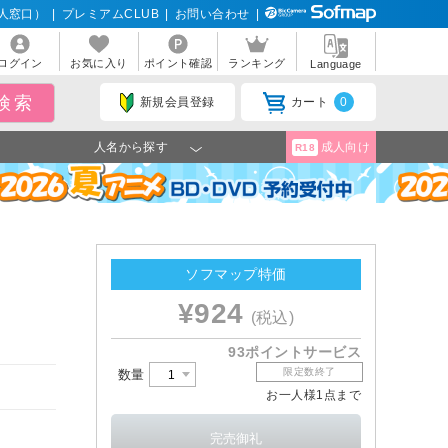
人窓口）
|
プレミアムCLUB
|
お問い合わせ
|
ログイン
お気に入り
ポイント確認
ランキング
Language
新規会員登録
カート
0
人名から探す
成人向け
R18
ソフマップ特価
¥924
(税込)
93ポイントサービス
限定数終了
数量
お一人様1点まで