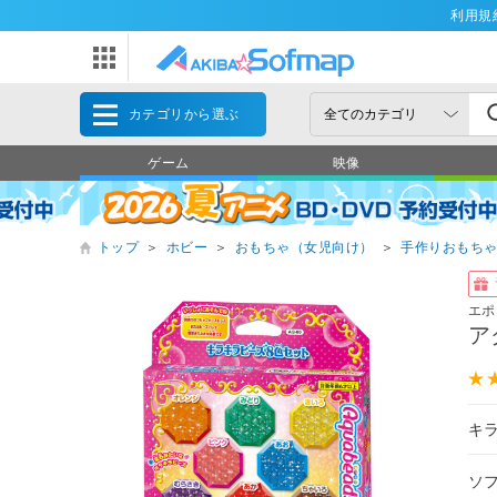
利用規
カテゴリから選ぶ
ゲーム
映像
トップ
＞
ホビー
＞
おもちゃ（女児向け）
＞
手作りおもち
エポ
ア
キ
ソ