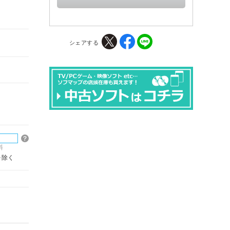
シェアする
料
を除く