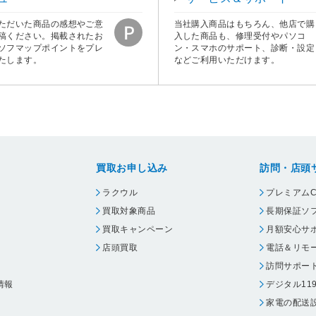
ただいた商品の感想やご意
当社購入商品はもちろん、他店で購
稿ください。掲載されたお
入した商品も、修理受付やパソコ
ソフマップポイントをプレ
ン・スマホのサポート、診断・設定
たします。
などご利用いただけます。
買取お申し込み
訪問・店頭
ラクウル
プレミアムC
買取対象商品
長期保証ソ
買取キャンペーン
月額安心サ
店頭買取
電話＆リモ
訪問サポー
情報
デジタル11
家電の配送