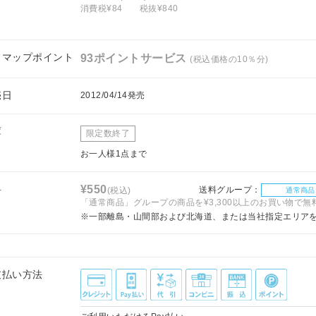
消費税¥84
税抜¥840
フマップポイント
93ポイントサービス
(税込価格の10％分)
売日
2012/04/14発売
庫
限定数終了
お一人様1点まで
料
¥550
送料グループ：
(税込)
通常商品
「通常商品」グループの商品を¥3,300以上のお買い物で無
※一部離島・山間部および北海道、または当社指定エリア
支払い方法