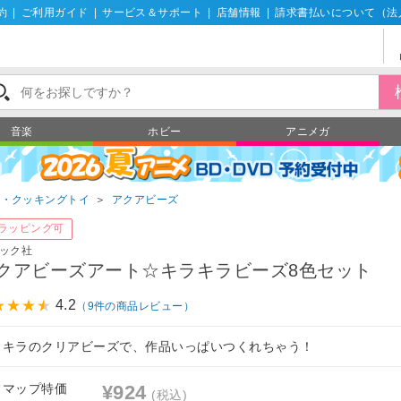
約
|
ご利用ガイド
|
サービス＆サポート
|
店舗情報
|
請求書払いについて（法
音楽
ホビー
アニメガ
ゃ・クッキングトイ
＞
アクアビーズ
ラッピング可
ック社
クアビーズアート☆キラキラビーズ8色セット
4.2
（9件の商品レビュー）
ラキラのクリアビーズで、作品いっぱいつくれちゃう！
フマップ特価
¥924
(税込)