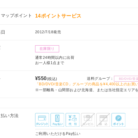
フマップポイント
14ポイントサービス
売日
2012/7/18発売
庫
在庫限り
通常24時間以内に出荷
お一人様1点まで
料
¥550
送料グループ：
(税込)
BD/DVD/音
「BD/DVD/音楽CD」グループの商品を¥4,400以上のお
※一部離島・山間部および北海道、または当社指定エリア
支払い方法
ご利用いただけるPay払い