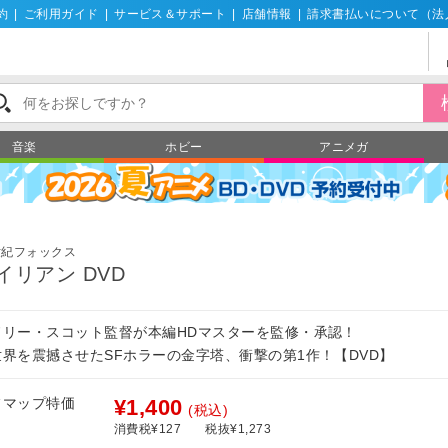
約
|
ご利用ガイド
|
サービス＆サポート
|
店舗情報
|
請求書払いについて（法
音楽
ホビー
アニメガ
世紀フォックス
イリアン DVD
ドリー・スコット監督が本編HDマスターを監修・承認！
世界を震撼させたSFホラーの金字塔、衝撃の第1作！【DVD】
フマップ特価
¥1,400
(税込)
消費税¥127
税抜¥1,273