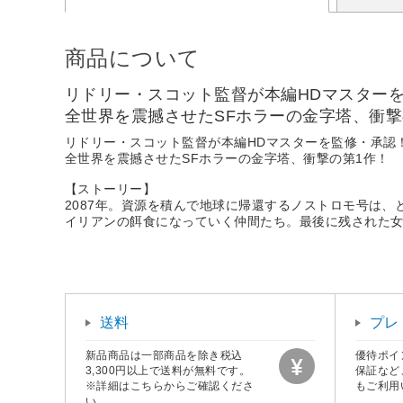
商品について
リドリー・スコット監督が本編HDマスター
全世界を震撼させたSFホラーの金字塔、衝撃
リドリー・スコット監督が本編HDマスターを監修・承認
全世界を震撼させたSFホラーの金字塔、衝撃の第1作！
【ストーリー】
2087年。資源を積んで地球に帰還するノストロモ号は
イリアンの餌食になっていく仲間たち。最後に残された
送料
プレ
新品商品は一部商品を除き税込
優待ポイ
3,300円以上で送料が無料です。
保証など
※詳細はこちらからご確認くださ
もご利用
い。