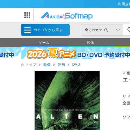
利用規
カテゴリから選ぶ
ゲーム
映像
DVD
トップ
＞
映像
＞
洋画
＞
20
エ
リ
全
ソ