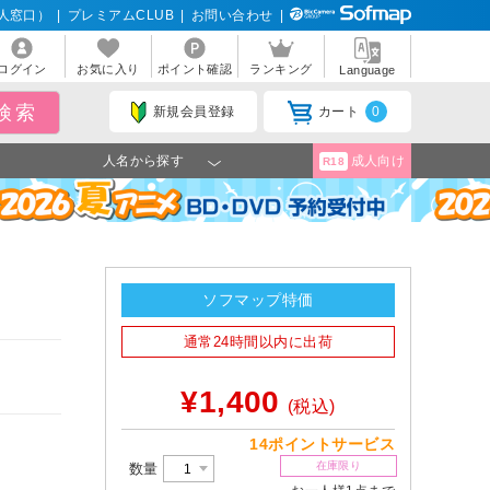
人窓口）
|
プレミアムCLUB
|
お問い合わせ
|
ログイン
お気に入り
ポイント確認
ランキング
Language
新規会員登録
カート
0
人名から探す
成人向け
R18
ソフマップ特価
通常24時間以内に出荷
¥1,400
(税込)
14ポイントサービス
在庫限り
数量