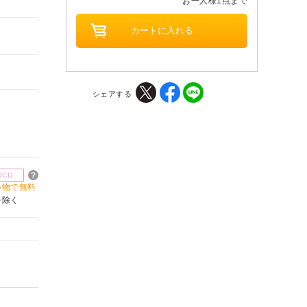
お一人様1点まで
シェアする
楽CD
買い物で無料
を除く