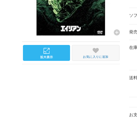
ソ
発
在
お気に入りに追加
送
お