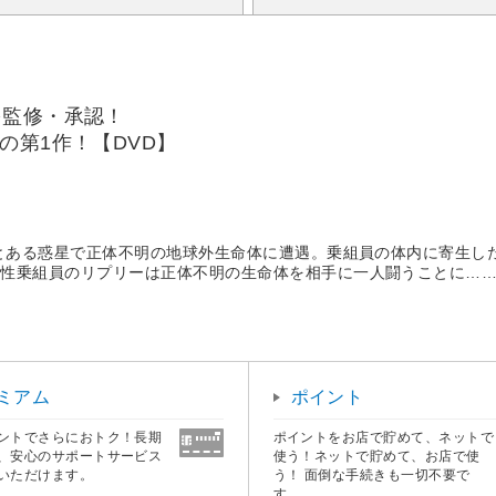
を監修・承認！
の第1作！【DVD】
！
、とある惑星で正体不明の地球外生命体に遭遇。乗組員の体内に寄生し
女性乗組員のリプリーは正体不明の生命体を相手に一人闘うことに…
ミアム
ポイント
ントでさらにおトク！長期
ポイントをお店で貯めて、ネットで
、安心のサポートサービス
使う！ネットで貯めて、お店で使
いただけます。
う！ 面倒な手続きも一切不要で
す。