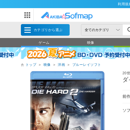
利用規
カテゴリから選ぶ
ゲーム
映像
トップ
＞
映像
＞
洋画
＞
ブルーレイソフト
20
ダ
前
ソ