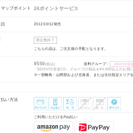
フマップポイント
24ポイントサービス
売日
2012/10/12発売
庫
限定数終了
こちらの品は、ご注文後の手配となります。
料
¥550
送料グループ：
(税込)
BD/DVD/音
「BD/DVD/音楽CD」グループの商品を¥4,400以上のお
※一部離島・山間部および北海道、または当社指定エリア
支払い方法
ご利用いただけるPay払い