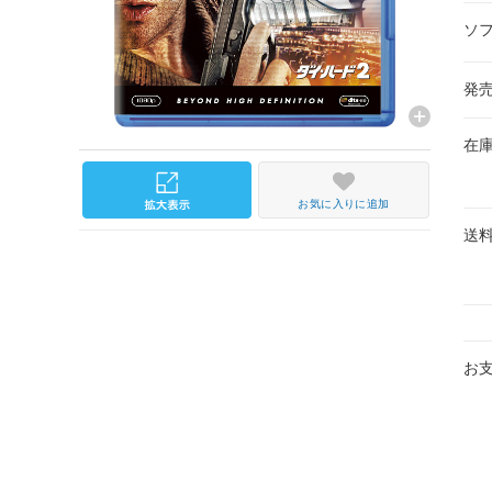
ソ
発
在
お気に入りに追加
送
お