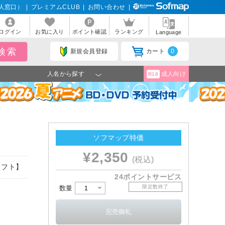
人窓口）
|
プレミアムCLUB
|
お問い合わせ
|
ログイン
お気に入り
ポイント確認
ランキング
Language
新規会員登録
カート
0
人名から探す
成人向け
R18
ソフマップ特価
¥2,350
(税込)
ソフト】
24ポイントサービス
限定数終了
数量