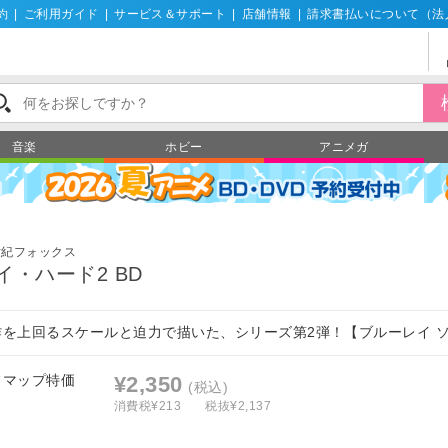
約
|
ご利用ガイド
|
サービス＆サポート
|
店舗情報
|
請求書払いについて（法
音楽
ホビー
アニメガ
世紀フォックス
イ・ハード2 BD
作を上回るスケールと迫力で描いた、シリーズ第2弾！【ブルーレイ 
フマップ特価
¥2,350
(税込)
消費税¥213
税抜¥2,137