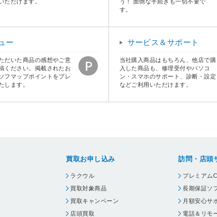
いただけます。
う！ 面倒な手続きも一切不要で
す。
ュー
サービス＆サポート
ただいた商品の感想やご意
当社購入商品はもちろん、他店で購
稿ください。掲載されたお
入した商品も、修理受付やパソコ
ソフマップポイントをプレ
ン・スマホのサポート、診断・設定
たします。
などご利用いただけます。
買取お申し込み
訪問・店頭
ラクウル
プレミアムC
買取対象商品
長期保証ソ
買取キャンペーン
月額安心サ
店頭買取
電話＆リモ