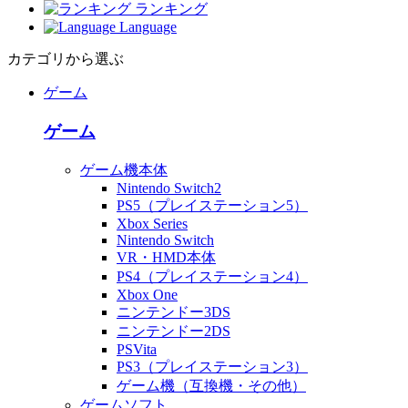
ランキング
Language
カテゴリから選ぶ
ゲーム
ゲーム
ゲーム機本体
Nintendo Switch2
PS5（プレイステーション5）
Xbox Series
Nintendo Switch
VR・HMD本体
PS4（プレイステーション4）
Xbox One
ニンテンドー3DS
ニンテンドー2DS
PSVita
PS3（プレイステーション3）
ゲーム機（互換機・その他）
ゲームソフト