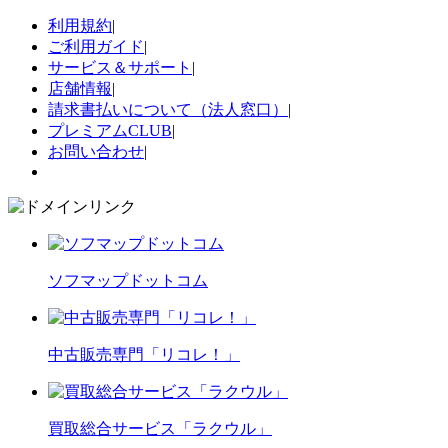
利用規約
|
ご利用ガイド
|
サービス＆サポート
|
店舗情報
|
請求書払いについて（法人窓口）
|
プレミアムCLUB
|
お問い合わせ
|
ソフマップドットコム
中古販売専門「リコレ！」
買取総合サービス「ラクウル」