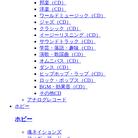
邦楽（CD）
洋楽（CD）
ワールドミュージック（CD）
ジャズ（CD）
クラシック（CD）
イージーリスニング（CD）
サウンドトラック（CD）
学芸・落語・趣味（CD）
演歌・歌謡曲（CD）
オムニバス（CD）
ダンス（CD）
ヒップホップ・ラップ（CD）
ロック・ポップス（CD）
BGM・効果音（CD）
その他CD
アナログレコード
ホビー
ホビー
魂ネイションズ