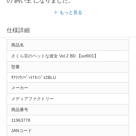
の“飼い主”になりました。
もっと見る
仕様詳細
商品名
さくら荘のペットな彼女 Vol.2 BD 【sof001】
型番
ｻｸﾗｿｳﾉﾍﾟｯﾄﾅｶﾉｼﾞｮ2BLU
メーカー
メディアファクトリー
商品番号
11963778
JANコード