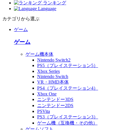
ランキング
Language
カテゴリから選ぶ
ゲーム
ゲーム
ゲーム機本体
Nintendo Switch2
PS5（プレイステーション5）
Xbox Series
Nintendo Switch
VR・HMD本体
PS4（プレイステーション4）
Xbox One
ニンテンドー3DS
ニンテンドー2DS
PSVita
PS3（プレイステーション3）
ゲーム機（互換機・その他）
ゲームソフト