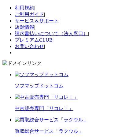
利用規約
|
ご利用ガイド
|
サービス＆サポート
|
店舗情報
|
請求書払いについて（法人窓口）
|
プレミアムCLUB
|
お問い合わせ
|
ソフマップドットコム
中古販売専門「リコレ！」
買取総合サービス「ラクウル」