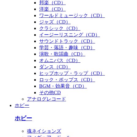
邦楽（CD）
洋楽（CD）
ワールドミュージック（CD）
ジャズ（CD）
クラシック（CD）
イージーリスニング（CD）
サウンドトラック（CD）
学芸・落語・趣味（CD）
演歌・歌謡曲（CD）
オムニバス（CD）
ダンス（CD）
ヒップホップ・ラップ（CD）
ロック・ポップス（CD）
BGM・効果音（CD）
その他CD
アナログレコード
ホビー
ホビー
魂ネイションズ