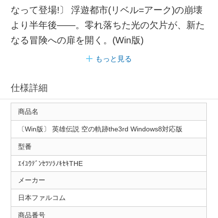
なって登場!〕 浮遊都市(リベル=アーク)の崩壊
より半年後――。零れ落ちた光の欠片が、新た
なる冒険への扉を開く。(Win版)
もっと見る
仕様詳細
商品名
〔Win版〕 英雄伝説 空の軌跡the3rd Windows8対応版
型番
ｴｲﾕｳﾃﾞﾝｾﾂｿﾗﾉｷｾｷTHE
メーカー
日本ファルコム
商品番号