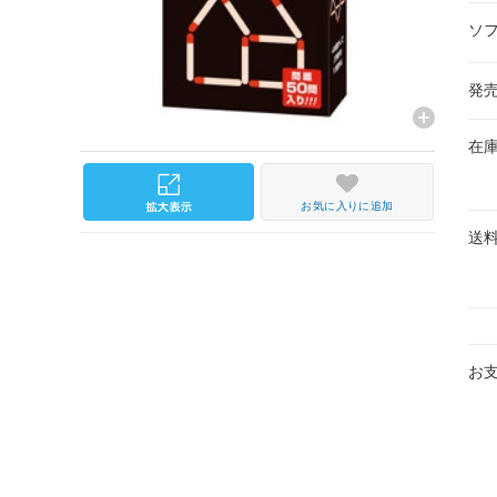
ソ
発
在
お気に入りに追加
送
お