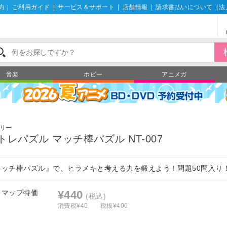
約
|
ご利用ガイド
|
サービス＆サポート
|
店舗情報
|
請求書払いについて（法
音楽
ホビー
アニメガ
リー
トレパズル マッチ棒パズル NT-007
マッチ棒パズル』で、ヒラメキと考える力を鍛えよう！問題50問入り
フマップ特価
¥440
(税込)
消費税¥40
税抜¥400