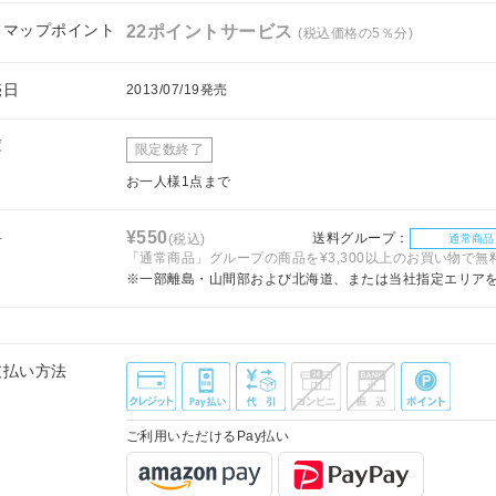
フマップポイント
22ポイントサービス
(税込価格の5％分)
売日
2013/07/19発売
庫
限定数終了
お一人様1点まで
料
¥550
送料グループ：
(税込)
通常商品
「通常商品」グループの商品を¥3,300以上のお買い物で無
※一部離島・山間部および北海道、または当社指定エリア
支払い方法
ご利用いただけるPay払い