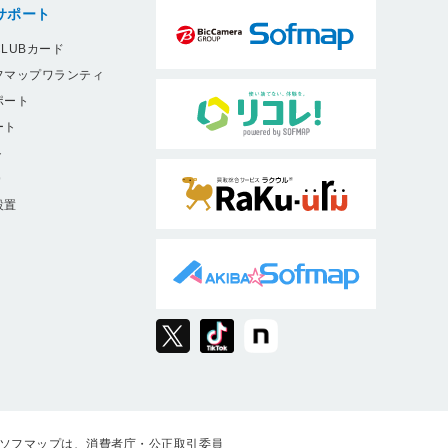
サポート
LUBカード
フマップワランティ
ポート
ート
ト
9
設置
ソフマップは、消費者庁・公正取引委員