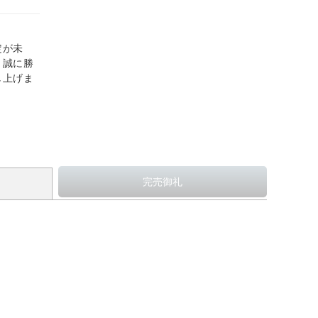
定が未
、誠に勝
し上げま