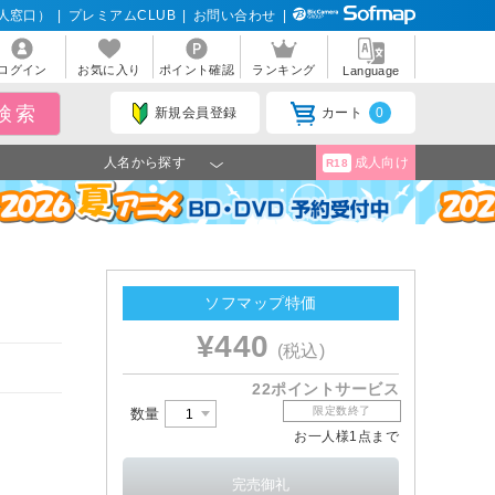
人窓口）
|
プレミアムCLUB
|
お問い合わせ
|
ログイン
お気に入り
ポイント確認
ランキング
Language
新規会員登録
カート
0
人名から探す
成人向け
R18
ソフマップ特価
¥440
(税込)
！
22ポイントサービス
限定数終了
数量
お一人様1点まで