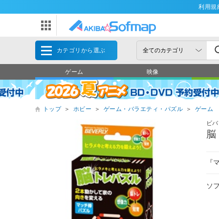
利用規
カテゴリから選ぶ
ゲーム
映像
トップ
＞
ホビー
＞
ゲーム・バラエティ・パズル
＞
ゲーム
ビバ
脳
『
ソ