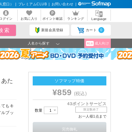
人窓口）
|
プレミアムCLUB
|
お問い合わせ
|
ログイン
お気に入り
ポイント確認
ランキング
Language
新規会員登録
カート
0
人名から探す
成人向け
R18
 あた
ソフマップ特価
¥859
(税込)
43ポイントサービス
してもキ
限定数終了
数量
アルブッ
お一人様1点まで