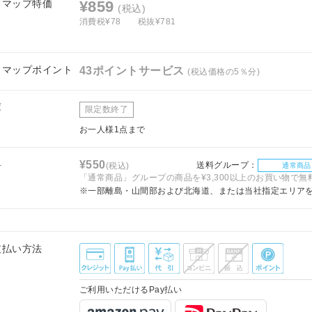
フマップ特価
¥859
(税込)
消費税¥78
税抜¥781
フマップポイント
43ポイントサービス
(税込価格の5％分)
庫
限定数終了
お一人様1点まで
料
¥550
送料グループ：
(税込)
通常商品
「通常商品」グループの商品を¥3,300以上のお買い物で無
※一部離島・山間部および北海道、または当社指定エリア
支払い方法
ご利用いただけるPay払い