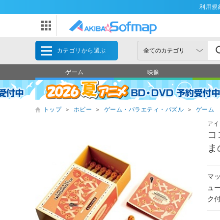
利用規
カテゴリから選ぶ
ゲーム
映像
トップ
＞
ホビー
＞
ゲーム・バラエティ・パズル
＞
ゲーム
アイ
コ
ま
マ
ュ
ク