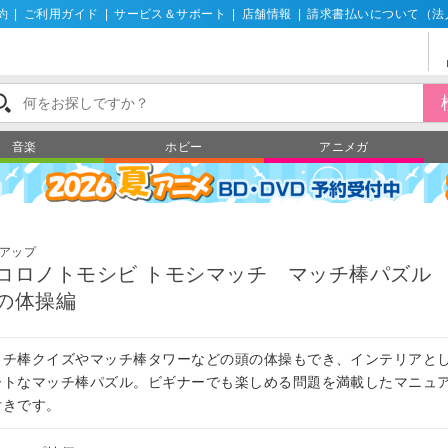
約
|
ご利用ガイド
|
サービス＆サポート
|
店舗情報
|
請求書払いについて（法
音楽
ホビー
アニメガ
アップ
コロノトモシビ トモシマッチ マッチ棒パズル
の体操編
ッチ棒クイズやマッチ棒タワーなどの頭の体操もでき、インテリアと
ートなマッチ棒パズル。ビギナーでも楽しめる問題を満載したマニュ
付きです。