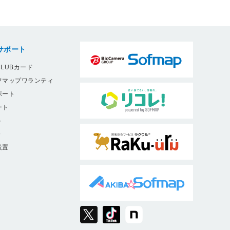
サポート
LUBカード
フマップワランティ
ポート
ート
ト
9
設置