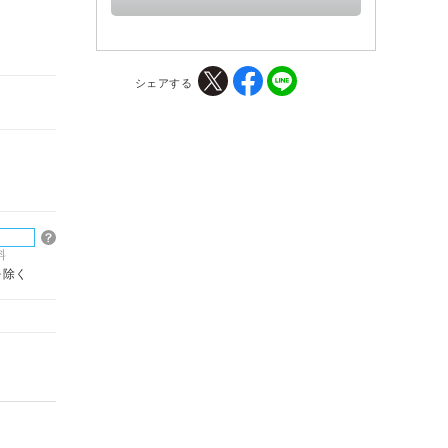
シェアする
料
を除く