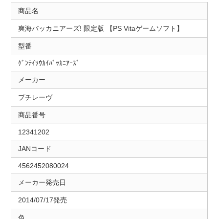
商品名
爽海バッカニアーズ! 限定版 【PS Vitaゲームソフト】
型番
ｹﾞﾝﾃｲｿｳｶｲﾊﾞｯｶﾆｱｰｽﾞ
メーカー
プチレーヴ
商品番号
12341202
JANコード
4562452080024
メーカー発売日
2014/07/17発売
色