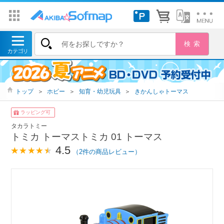
トップ
＞
ホビー
＞
知育・幼児玩具
＞
きかんしゃトーマス
ラッピング可
タカラトミー
トミカ トーマストミカ 01 トーマス
4.5
（2件の商品レビュー）