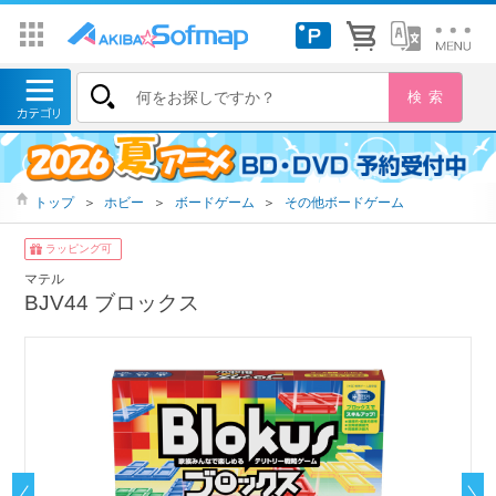
トップ
＞
ホビー
＞
ボードゲーム
＞
その他ボードゲーム
ラッピング可
マテル
BJV44 ブロックス