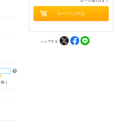
お一人様1点まで
シェアする
料
を除く