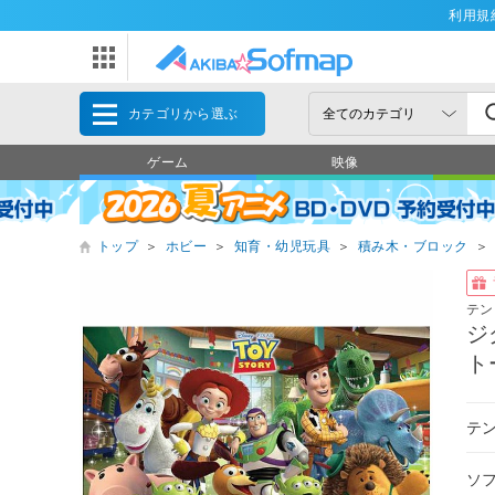
利用規
カテゴリから選ぶ
ゲーム
映像
トップ
＞
ホビー
＞
知育・幼児玩具
＞
積み木・ブロック
＞
テン
ジ
ト
テ
ソ