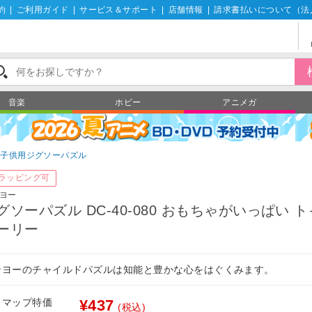
約
|
ご利用ガイド
|
サービス＆サポート
|
店舗情報
|
請求書払いについて（法
音楽
ホビー
アニメガ
子供用ジグソーパズル
ラッピング可
ヨー
グソーパズル DC-40-080 おもちゃがいっぱい 
ーリー
ンヨーのチャイルドパズルは知能と豊かな心をはぐくみます。
フマップ特価
¥437
(税込)