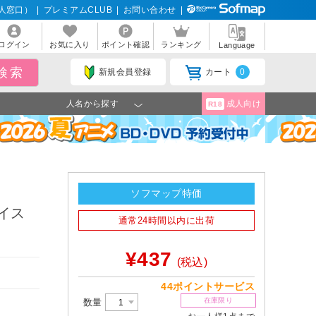
人窓口）
|
プレミアムCLUB
|
お問い合わせ
|
ログイン
お気に入り
ポイント確認
ランキング
Language
新規会員登録
カート
0
人名から探す
成人向け
R18
ソフマップ特価
トイス
通常24時間以内に出荷
¥437
(税込)
44ポイントサービス
在庫限り
数量