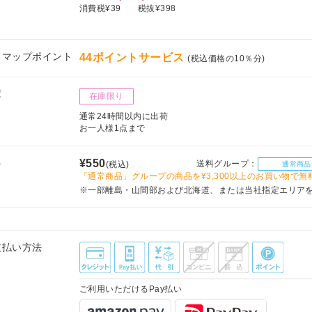
消費税¥39
税抜¥398
フマップポイント
44ポイントサービス
(税込価格の10％分)
庫
在庫限り
通常24時間以内に出荷
お一人様1点まで
料
¥550
送料グループ：
(税込)
通常商品
「通常商品」グループの商品を¥3,300以上のお買い物で無
※一部離島・山間部および北海道、または当社指定エリア
支払い方法
ご利用いただけるPay払い