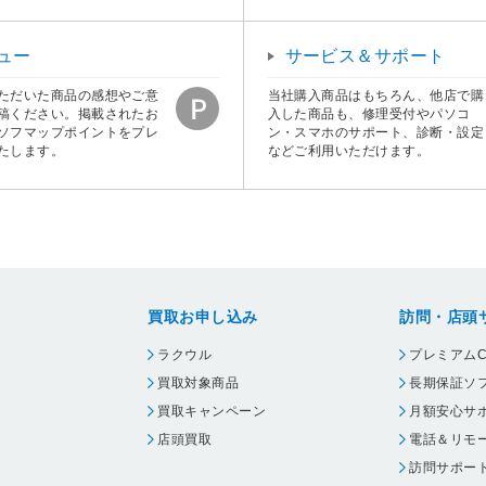
ュー
サービス＆サポート
ただいた商品の感想やご意
当社購入商品はもちろん、他店で購
稿ください。掲載されたお
入した商品も、修理受付やパソコ
ソフマップポイントをプレ
ン・スマホのサポート、診断・設定
たします。
などご利用いただけます。
買取お申し込み
訪問・店頭
ラクウル
プレミアムC
買取対象商品
長期保証ソ
買取キャンペーン
月額安心サ
店頭買取
電話＆リモ
訪問サポー