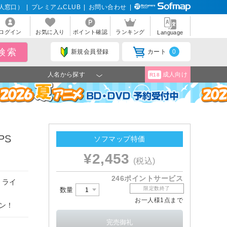
人窓口）
|
プレミアムCLUB
|
お問い合わせ
|
ログイン
お気に入り
ポイント確認
ランキング
Language
新規会員登録
カート
0
人名から探す
成人向け
R18
PS
ソフマップ特価
¥2,453
(税込)
246ポイントサービス
 ライ
限定数終了
数量
お一人様1点まで
ン！