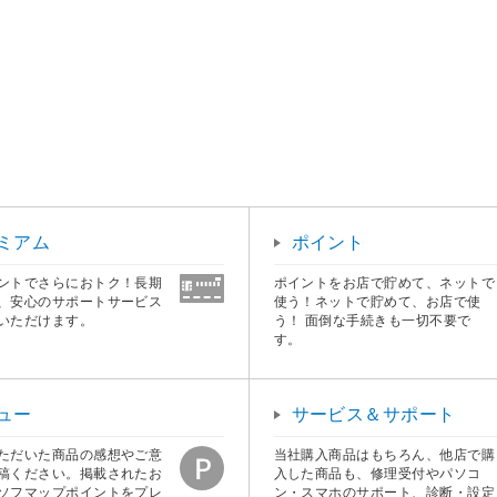
ミアム
ポイント
ントでさらにおトク！長期
ポイントをお店で貯めて、ネットで
、安心のサポートサービス
使う！ネットで貯めて、お店で使
いただけます。
う！ 面倒な手続きも一切不要で
す。
ュー
サービス＆サポート
ただいた商品の感想やご意
当社購入商品はもちろん、他店で購
稿ください。掲載されたお
入した商品も、修理受付やパソコ
ソフマップポイントをプレ
ン・スマホのサポート、診断・設定