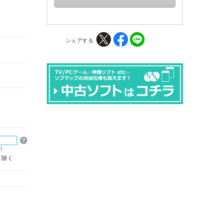
シェアする
料
を除く