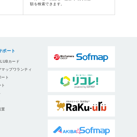
額を検索できます。
サポート
LUBカード
フマップワランティ
ポート
ート
ト
9
設置