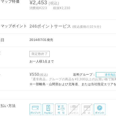
フマップ特価
¥2,453
(税込)
消費税¥223
税抜¥2,230
フマップポイント
246ポイントサービス
(税込価格の10％分)
売日
2014/07/31発売
庫
限定数終了
お一人様1点まで
料
¥550
送料グループ：
(税込)
通常商品
「通常商品」グループの商品を¥3,300以上のお買い物で無
※一部離島・山間部および北海道、または当社指定エリア
支払い方法