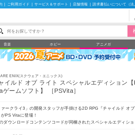
約
|
ご利用ガイド
|
サービス＆サポート
|
店舗情報
|
請求書払いについて（法
音楽
ホビー
アニメガ
UARE ENIX(スクウェア・エニックス)
ャイルド オブ ライト スペシャルエディション【
itaゲームソフト】 ［PSVita］
ァークライ3」の開発スタッフが手掛ける2D RPG『チャイルド オブ
がPS Vitaに登場！
つのダウンロードコンテンツコードが同梱されたスペシャルエディショ