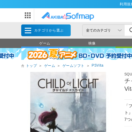
利用規
カテゴリから選ぶ
ゲーム
映像
PSVita
トップ
＞
ゲーム
＞
ゲームソフト
＞
SQ
チ
V
「フ
ト』
7