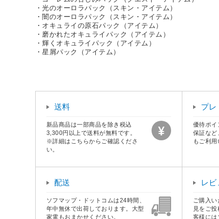
・光のオーロラパック（スキン・アイテム）
・闇のオーロラパック（スキン・アイテム）
・オキュライの原石パック（アイテム）
・磨かれたオキュライパック（アイテム）
・輝くオキュライパック（アイテム）
・星屑パック（アイテム）
送料
プレ
新品商品は一部商品を除き税込
優待ポイ
3,300円以上で送料が無料です。
保証など
※詳細はこちらからご確認くださ
もご利用
い。
配送
レビ
ソフマップ・ドットコムは24時間、
ご購入い
年中無休で出荷しております。大型
見をご投
家電もおまかせください。
客様には