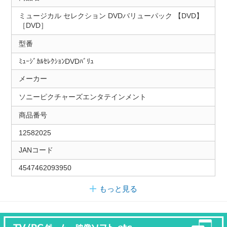
ミュージカル セレクション DVDバリューパック 【DVD】
［DVD］
型番
ﾐｭｰｼﾞｶﾙｾﾚｸｼｮﾝDVDﾊﾞﾘｭ
メーカー
ソニーピクチャーズエンタテインメント
商品番号
12582025
JANコード
4547462093950
もっと見る