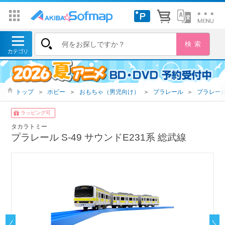
トップ
＞
ホビー
＞
おもちゃ（男児向け）
＞
プラレール
＞
プラレー
ラッピング可
タカラトミー
プラレール S-49 サウンドE231系 総武線