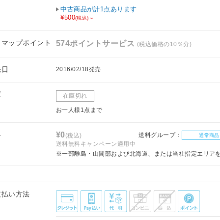
中古商品が計1点あります
¥500
(税込)～
フマップポイント
574ポイントサービス
(税込価格の10％分)
売日
2016/02/18発売
庫
在庫切れ
お一人様1点まで
料
¥0
送料グループ：
(税込)
通常商品
送料無料キャンペーン適用中
※一部離島・山間部および北海道、または当社指定エリア
支払い方法