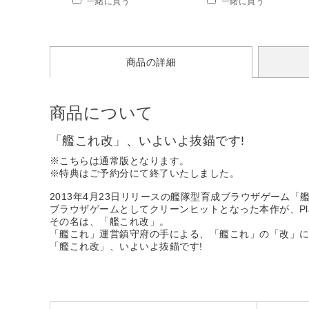
一緒に買う
一緒に買う
商品の詳細
商品について
「艦これ改」、いよいよ抜錨です!
※こちらは通常版となります。
※特典はご予約分にて終了いたしました。
2013年4月23日リリースの艦隊型育成ブラウザゲーム「
ブラウザゲームとしてクリーンヒットとなった本作が、PlayS
その名は、「艦これ改」。
「艦これ」運営鎮守府の手による、「艦これ」の「改」
「艦これ改」、いよいよ抜錨です!