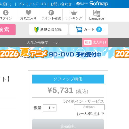
人窓口）
|
プレミアムCLUB
|
お問い合わせ
|
ログイン
お気に入り
ポイント確認
ランキング
Language
新規会員登録
カート
0
人名から探す
成人向け
R18
フト】
ソフマップ特価
¥5,731
(税込)
574ポイントサービス
在庫切れ
数量
お一人様1点まで