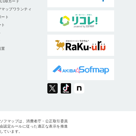
LUBカード
フマップワランティ
ポート
ート
ト
9
設置
ソフマップは、消費者庁・公正取引委員
会認定ルールに従った適正な表示を推進
しています。