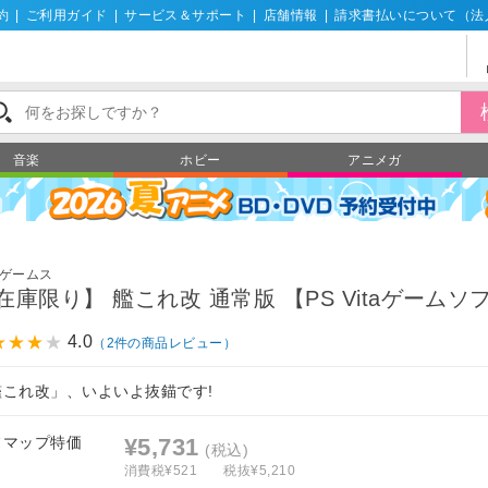
約
|
ご利用ガイド
|
サービス＆サポート
|
店舗情報
|
請求書払いについて（法
音楽
ホビー
アニメガ
ゲームス
在庫限り】 艦これ改 通常版 【PS Vitaゲームソ
4.0
（2件の商品レビュー）
艦これ改」、いよいよ抜錨です!
フマップ特価
¥5,731
(税込)
消費税¥521
税抜¥5,210