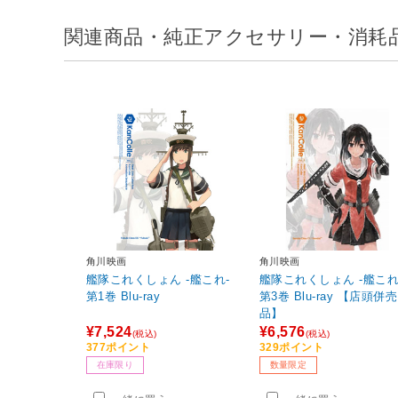
関連商品・純正アクセサリー・消耗
角川映画
角川映画
艦隊これくしょん ‐艦これ-
艦隊これくしょん ‐艦これ
第1巻 Blu-ray
第3巻 Blu-ray 【店頭併売
品】
¥7,524
¥6,576
(税込)
(税込)
377ポイント
329ポイント
在庫限り
数量限定