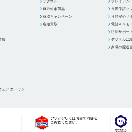
ラクウル
プレミアムC
買取対象商品
長期保証ソ
買取キャンペーン
月額安心サ
店頭買取
電話＆リモ
訪問サポー
情報
デジタル11
家電の配送
ウェア エーワン