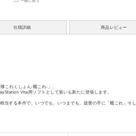
一緒に買う
仕様詳細
商品レビュー
艦隊これくしょん-艦これ-」。
tation Vita用ソフトとして装いも新たに登場します。
に相当する本作で、いつでも、いつまでも、提督の手に「艦これ」そ