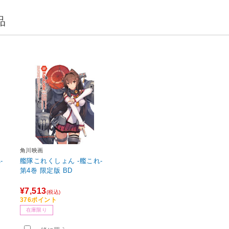
品
角川映画
-
艦隊これくしょん ‐艦これ-
第4巻 限定版 BD
¥7,513
(税込)
376ポイント
在庫限り