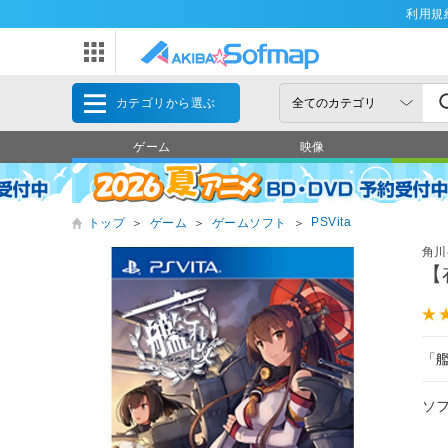
利用規
カテゴリから選ぶ
ゲーム
映像
PSVita
トップ
＞
ゲーム
＞
ゲームソフト
＞
角川
【
「
ソ