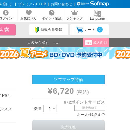
人窓口）
|
プレミアムCLUB
|
お問い合わせ
|
ログイン
お気に入り
ポイント確認
ランキング
Language
新規会員登録
カート
0
人名から探す
成人向け
R18
ソフマップ特価
¥6,720
(税込)
PS4、
672ポイントサービス
限定数終了
数量
ペンスス
お一人様1点まで