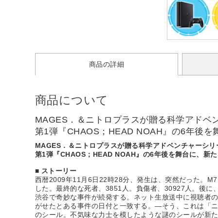
商品の詳細
商品について
MAGES．＆ニトロプラスが贈る科学アドベンチ
第1弾『CHAOS；HEAD NOAH』の6
MAGES．＆ニトロプラスが贈る科学アドベンチャーシリーズ
第1弾『CHAOS；HEAD NOAH』の6年後を舞台に
■ ストーリー
西暦2009年11月6日22時28分、発生は、突然だっ
した。最終的な死者、3851人。負傷者、30927人。後
渋谷で奇妙な事件が続発する。ネット生放送中に視聴者の
がせたとある事件の日付と一致する。―そう、これは「
のシール。不気味な力士を模したような謎のシールが新た