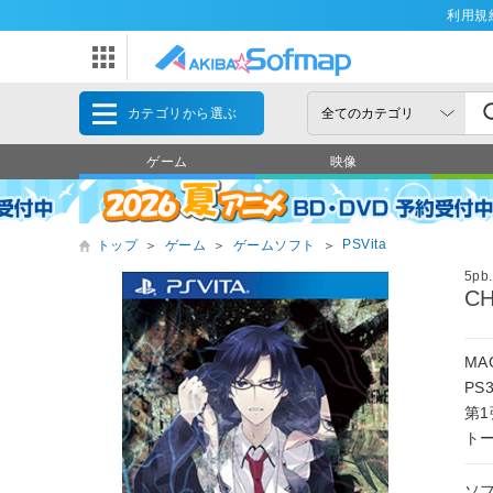
利用規
カテゴリから選ぶ
ゲーム
映像
PSVita
トップ
＞
ゲーム
＞
ゲームソフト
＞
5pb.
C
M
PS
第1
ト
ソ