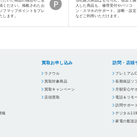
ただいた商品の感想やご意
当社購入商品はもちろん、他店で購
稿ください。掲載されたお
入した商品も、修理受付やパソコ
ソフマップポイントをプレ
ン・スマホのサポート、診断・設定
たします。
などご利用いただけます。
買取お申し込み
訪問・店頭
ラクウル
プレミアムC
買取対象商品
長期保証ソ
買取キャンペーン
月額安心サ
店頭買取
電話＆リモ
訪問サポー
情報
デジタル11
家電の配送