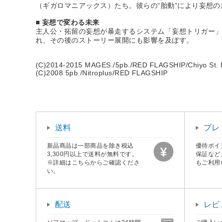
（ギガロマニアックス）たち。彼らの“胎動”により妄想
■ 妄想で変わる未来
主人公・拓留の妄想が暴走するシステム「妄想トリガー
れ、その後のストーリー展開にも影響を及ぼす。
(C)2014-2015 MAGES./5pb./RED FLAGSHIP/Chiyo St. I
(C)2008 5pb./Nitroplus/RED FLAGSHIP
送料
プレ
新品商品は一部商品を除き税込
優待ポイ
3,300円以上で送料が無料です。
保証など
※詳細はこちらからご確認くださ
もご利用
い。
配送
レビ