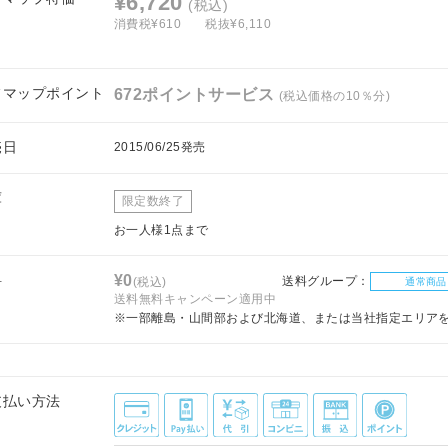
¥6,720
(税込)
消費税¥610
税抜¥6,110
フマップポイント
672ポイントサービス
(税込価格の10％分)
売日
2015/06/25発売
庫
限定数終了
お一人様1点まで
料
¥0
送料グループ：
(税込)
通常商品
送料無料キャンペーン適用中
※一部離島・山間部および北海道、または当社指定エリア
支払い方法