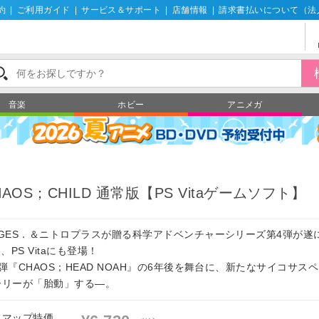
約
|
ご利用ガイド
|
サービス＆サポート
|
店舗情報
|
請求書払いについて（法
音楽
ホビー
アニメガ
HAOS；CHILD 通常版【PS Vitaゲームソフト】
AGES．＆ニトロプラスが贈る科学アドベンチャーシリーズ第4弾が遂に
3、PS Vitaにも登場！
弾『CHAOS；HEAD NOAH』の6年後を舞台に、新たなサイコサス
ーリーが「胎動」する―。
フマップ特価