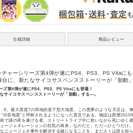
仕様詳細
商品レビュー
ャーシリーズ第4弾が遂にPS4、PS3、PS Vitaに
年後を舞台に、新たなサイコサスペンスストーリーが「胎動
第4弾が遂にPS4、PS3、PS Vitaにも登場！
、新たなサイコサスペンスストーリーが「胎動」する―。
た。M7．8。最大震度7の局地的直下型大地震。この悪夢のような天災は
に、“渋谷地震”と呼称されるようになった震災である。物語は西暦201
前で謎の死を遂げる者。ストリートライブ中に歌いながら死にゆく者
ニュージェネレーションの狂気の再来」なのだと。ただ―ひとつだけ
なニュージェネ事件を解決する鍵になることを、まだ人々は誰も知ら