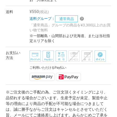
¥550
送料
(税込)
送料グループ：
通常商品
「通常商品」グループの商品を¥3,300以上のお買
い物で無料
※一部離島・山間部および北海道、または当社指
定エリアを除く
お支払い
方法
ご利用いただけるPay払い
※ご注文後のご手配の為、ご注文頂くタイミングにより、
品切れする場合がございます。生産予定が未定、製造中止
等の理由により商品の手配が不可能な場合につきまして
は、誠に勝手ながらご注文はキャンセルとさせていただく
旨、メールにてご連絡差し上げます。あらかじめご了承を