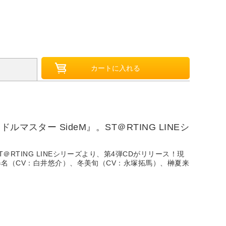
ター SideM』。ST＠RTING LINEシ
RTING LINEシリーズより、第4弾CDがリリース！現
里春名（CV：白井悠介）、冬美旬（CV：永塚拓馬）、榊夏来