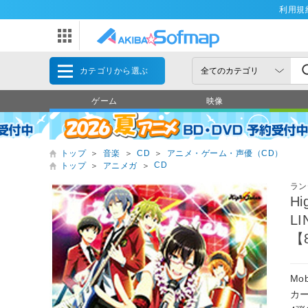
利用規
カテゴリから選ぶ
ゲーム
映像
トップ
＞
音楽
＞
CD
＞
アニメ・ゲーム・声優（CD）
CD
トップ
＞
アニメガ
＞
ラン
Hi
LI
【
M
カー