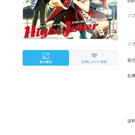
4
ソ
ソ
発
お気に入りに追加
在
送