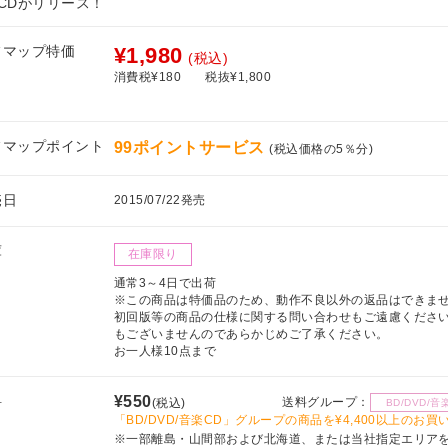
弾CDがリリース！
フマップ特価
¥1,980
(税込)
消費税¥180
税抜¥1,800
フマップポイント
99ポイントサービス
(税込価格の5％分)
売日
2015/07/22発売
庫
在庫限り
通常3～4日で出荷
※この商品は特価品のため、動作不良以外の返品はできま
初回版等の商品の仕様に関する問い合わせもご遠慮くださ
もございませんのであらかじめご了承ください。
お一人様10点まで
料
¥550
送料グループ：
(税込)
BD/DVD/音
「BD/DVD/音楽CD」グループの商品を¥4,400以上のお
※一部離島・山間部および北海道、または当社指定エリア