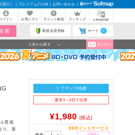
人窓口）
|
プレミアムCLUB
|
お問い合わせ
|
ログイン
お気に入り
ポイント確認
ランキング
Language
新規会員登録
カート
0
人名から探す
成人向け
R18
NG
ソフマップ特価
通常3～4日で出荷
¥1,980
(税込)
ドル育成
99ポイントサービス
ズより、第
在庫限り
数量