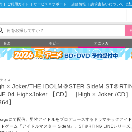
約
|
ご利用ガイド
|
サービス＆サポート
|
店舗情報
|
請求書払いについて（法
音楽
ホビー
アニメガ
ティス
gh × Joker/THE IDOLM＠STER SideM ST＠RTI
NE 04 High×Joker 【CD】 ［High × Joker /CD］
864】
obageにて配信、男性アイドルをプロデュースするドラマチックアイ
ドゲーム『アイドルマスター SideM』。ST＠RTING LINEシリー