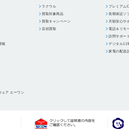
ラクウル
プレミアムC
買取対象商品
長期保証ソ
買取キャンペーン
月額安心サ
店頭買取
電話＆リモ
訪問サポー
情報
デジタル11
家電の配送
ウェア エーワン