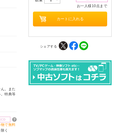
お一人様10点まで
シェアする
せん。また
い。特典等
楽CD
買い物で無料
を除く