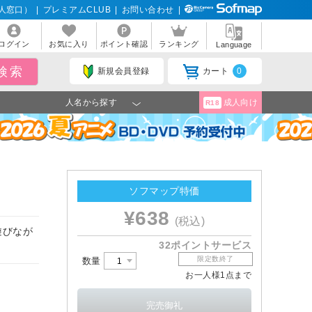
人窓口）
|
プレミアムCLUB
|
お問い合わせ
|
ログイン
お気に入り
ポイント確認
ランキング
Language
新規会員登録
カート
0
人名から探す
成人向け
R18
ソフマップ特価
¥638
(税込)
遊びなが
32ポイントサービス
限定数終了
数量
お一人様1点まで