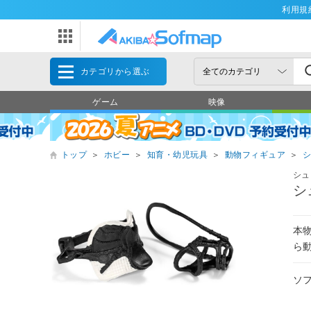
利用規
カテゴリから選ぶ
ゲーム
映像
トップ
＞
ホビー
＞
知育・幼児玩具
＞
動物フィギュア
＞
シュ
シ
本
ら
ソ