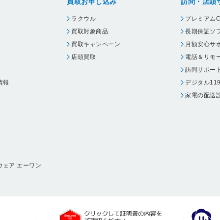
買取お申し込み
訪問・店頭
ラクウル
プレミアムC
買取対象商品
長期保証ソ
買取キャンペーン
月額安心サ
店頭買取
電話＆リモ
訪問サポー
情報
デジタル11
家電の配送
ウェア エーワン