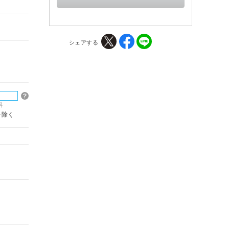
シェアする
料
を除く