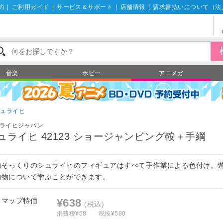
約
|
ご利用ガイド
|
サービス＆サポート
|
店舗情報
|
請求書払いについて（法
音楽
ホビー
アニメガ
シュライヒ
ライヒジャパン
ュライヒ 42123 ショージャンピング鞍＋手綱
物そっくりのシュライヒのフィギュアはすべて手作業による色付け。
動物について学ぶことができます。
フマップ特価
¥638
(税込)
消費税¥58
税抜¥580