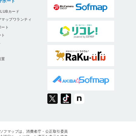
サポート
LUBカード
フマップワランティ
ポート
ート
ト
9
設置
ソフマップは、消費者庁・公正取引委員