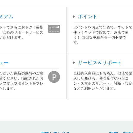
ミアム
ポイント
ントでさらにおトク！長期
ポイントをお店で貯めて、ネットで
、安心のサポートサービス
使う！ネットで貯めて、お店で使
いただけます。
う！ 面倒な手続きも一切不要で
す。
ュー
サービス＆サポート
ただいた商品の感想やご意
当社購入商品はもちろん、他店で購
稿ください。掲載されたお
入した商品も、修理受付やパソコ
ソフマップポイントをプレ
ン・スマホのサポート、診断・設定
たします。
などご利用いただけます。