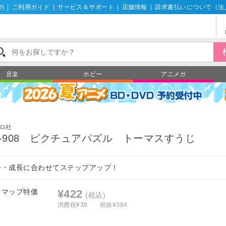
約
|
ご利用ガイド
|
サービス＆サポート
|
店舗情報
|
請求書払いについて（法
音楽
ホビー
アニメガ
ロ社
6-908 ピクチュアパズル トーマスすうじ
齢・成長に合わせてステップアップ！
フマップ特価
¥422
(税込)
消費税¥38
税抜¥384