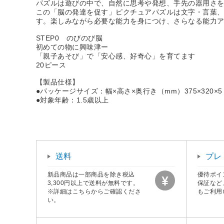
パズルは遊びの中で、自然に思考や発想、手先の器用さ
この「脳の発達を促す」ピクチュアパズルは文字・言葉
す。楽しみながら必要な能力を身につけ、さらなる能力
STEP0 のびのび脳
初めての物に興味津ー
「親子あそび」で「安心感、好奇心」を育てます
20ピース
【製品仕様】
●パッケージサイズ：幅×高さ×奥行き（mm）375×320×5
●対象年齢：1.5歳以上
送料
プレ
新品商品は一部商品を除き税込
優待ポイ
3,300円以上で送料が無料です。
保証など
※詳細はこちらからご確認くださ
もご利用
い。