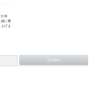
定が未
、誠に勝
し上げま