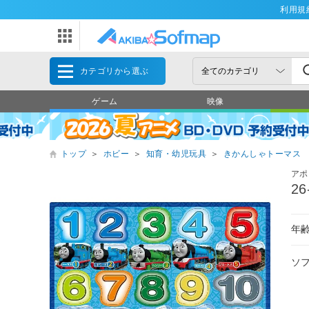
利用規
カテゴリから選ぶ
ゲーム
映像
トップ
＞
ホビー
＞
知育・幼児玩具
＞
きかんしゃトーマス
アポ
2
年
ソ