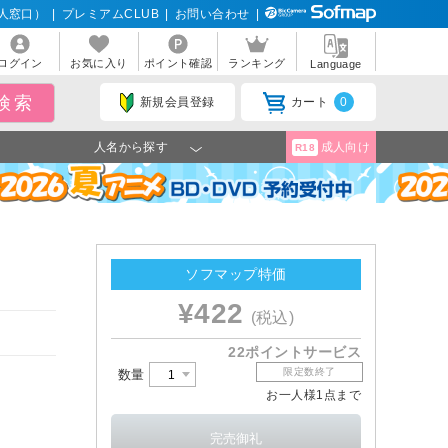
人窓口）
|
プレミアムCLUB
|
お問い合わせ
|
ログイン
お気に入り
ポイント確認
ランキング
Language
新規会員登録
カート
0
人名から探す
成人向け
R18
ソフマップ特価
¥422
(税込)
22ポイントサービス
限定数終了
数量
お一人様1点まで