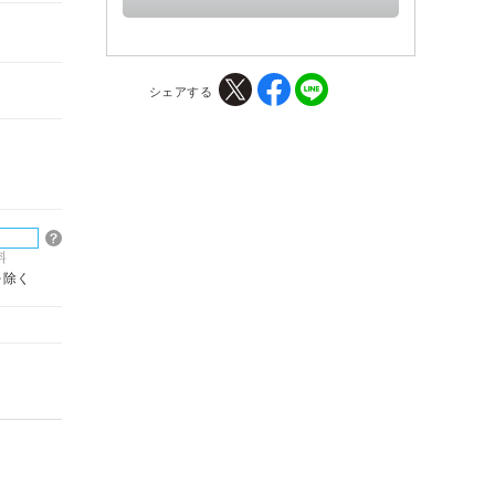
シェアする
料
を除く