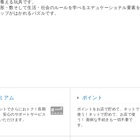
を養える玩具です。
、形・数そして生活・社会のルールを学べるエデュケーショナル要素
アップがはかれるパズルです。
ミアム
ポイント
ントでさらにおトク！長期
ポイントをお店で貯めて、ネットで
、安心のサポートサービス
使う！ネットで貯めて、お店で使
いただけます。
う！ 面倒な手続きも一切不要で
す。