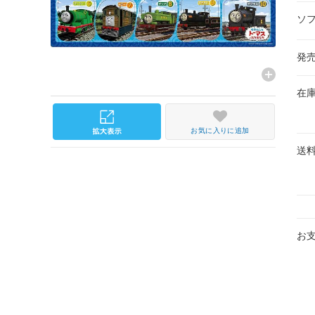
ソ
発
在
お気に入りに追加
送
お