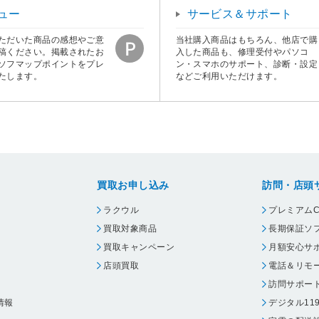
ュー
サービス＆サポート
ただいた商品の感想やご意
当社購入商品はもちろん、他店で購
稿ください。掲載されたお
入した商品も、修理受付やパソコ
ソフマップポイントをプレ
ン・スマホのサポート、診断・設定
たします。
などご利用いただけます。
買取お申し込み
訪問・店頭
ラクウル
プレミアムC
買取対象商品
長期保証ソ
買取キャンペーン
月額安心サ
店頭買取
電話＆リモ
訪問サポー
情報
デジタル11