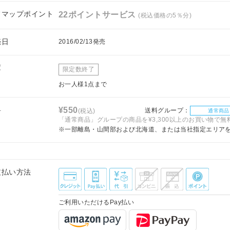
フマップポイント
22ポイントサービス
(税込価格の5％分)
売日
2016/02/13発売
庫
限定数終了
お一人様1点まで
料
¥550
送料グループ：
(税込)
通常商品
「通常商品」グループの商品を¥3,300以上のお買い物で無
※一部離島・山間部および北海道、または当社指定エリア
支払い方法
ご利用いただけるPay払い