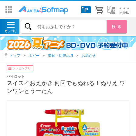
トップ
＞
ホビー
＞
知育・幼児玩具
＞
お絵かき
ラッピング可
パイロット
スイスイおえかき 何回でもぬれる！ぬりえ ワ
ンワンとうーたん