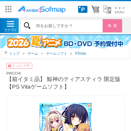
トップ
＞
ゲーム
＞
ゲームソフト
＞
PSVita
ラッピング可
PIACCHI
【箱イタミ品】 鯨神のティアスティラ 限定版
【PS Vitaゲームソフト】