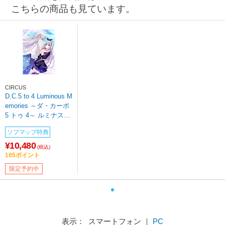
こちらの商品も見ています。
CIRCUS
D.C.5 to 4 Luminous M
emories ～ダ・カーポ
5 トゥ 4～ ルミナスメ
モリーズ 初回版 【PC
ソフマップ特典
ゲームソフト】
¥10,480
(税込)
105ポイント
限定予約中
表示： スマートフォン ｜
PC