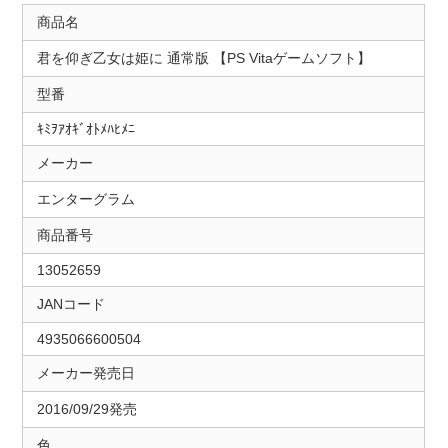
商品名
君を仰ぎ乙女は姫に 通常版 【PS Vitaゲームソフト】
型番
ｷﾐｦｱｵｷﾞｵﾄﾒﾊﾋﾒﾆ
メーカー
エンターグラム
商品番号
13052659
JANコード
4935066600504
メーカー発売日
2016/09/29発売
色