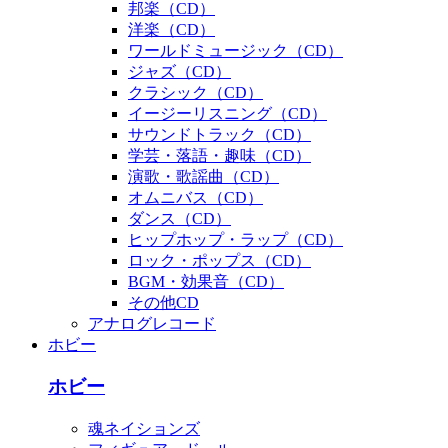
邦楽（CD）
洋楽（CD）
ワールドミュージック（CD）
ジャズ（CD）
クラシック（CD）
イージーリスニング（CD）
サウンドトラック（CD）
学芸・落語・趣味（CD）
演歌・歌謡曲（CD）
オムニバス（CD）
ダンス（CD）
ヒップホップ・ラップ（CD）
ロック・ポップス（CD）
BGM・効果音（CD）
その他CD
アナログレコード
ホビー
ホビー
魂ネイションズ