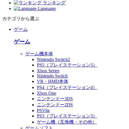
ランキング
Language
カテゴリから選ぶ
ゲーム
ゲーム
ゲーム機本体
Nintendo Switch2
PS5（プレイステーション5）
Xbox Series
Nintendo Switch
VR・HMD本体
PS4（プレイステーション4）
Xbox One
ニンテンドー3DS
ニンテンドー2DS
PSVita
PS3（プレイステーション3）
ゲーム機（互換機・その他）
ゲームソフト