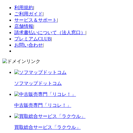
利用規約
|
ご利用ガイド
|
サービス＆サポート
|
店舗情報
|
請求書払いについて（法人窓口）
|
プレミアムCLUB
|
お問い合わせ
|
ソフマップドットコム
中古販売専門「リコレ！」
買取総合サービス「ラクウル」