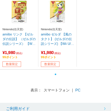
Nintendo(任天堂)
Nintendo(任天堂)
amiibo リンク 【ゼル
amiibo ゼルダ 【風の
ダの伝説】 （ゼルダの
タクト】 (ゼルダの伝
伝説シリーズ） 【Wii
説シリーズ) 【Wii U/N
U/New3DS/New3DS L
ew3DS/New3DS LL】
¥1,980
¥1,980
L】 [NVL-C-AKAF]【s
[NVL-C-AKAJ] 【sof00
(税込)
(税込)
99ポイント
99ポイント
of001】
1】
数量限定
数量限定
表示： スマートフォン ｜
PC
ご利用ガイド