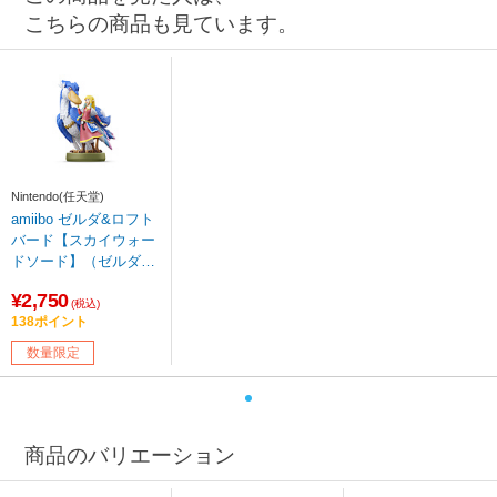
こちらの商品も見ています。
Nintendo(任天堂)
amiibo ゼルダ&ロフト
バード【スカイウォー
ドソード】（ゼルダの
伝説シリーズ） 【sof0
¥2,750
01】
(税込)
138ポイント
数量限定
商品のバリエーション