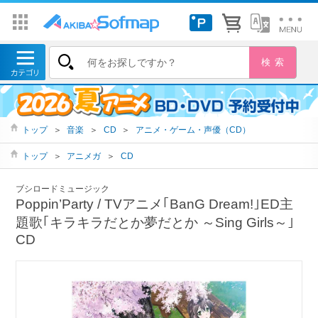
トップ
＞
音楽
＞
CD
＞
アニメ・ゲーム・声優（CD）
トップ
＞
アニメガ
＞
CD
ブシロードミュージック
Poppin’Party / TVアニメ｢BanG Dream!｣ED主
題歌｢キラキラだとか夢だとか ～Sing Girls～｣
CD