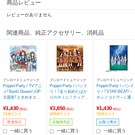
商品レビュー
レビューがありません
関連商品、純正アクセサリー、消耗品
ブシロードミュージック
ブシロードミュージック
ブシロードミュージック
Poppin’Party / TVアニ
Poppin’Party / バンド
Poppin’Party / バンド
メ｢BanG Dream!｣OP
リ！｢走り始めたばか
リ！｢STAR BEAT!～
主題歌｢ときめきエク
りのキミに / ティアド
ホシノコドウ～｣ 通常
スペリエンス！｣ CD
ロップス｣ Blu-ray付生
盤 CD
¥1,430
¥3,850
¥1,430
【sof001】
産限定盤 CD 【sof00
(税込)
(税込)
(税込)
72ポイント
193ポイント
72ポイント
1】
数量限定
店舗併売品
お取り寄せ
一緒に買う
一緒に買う
一緒に買う