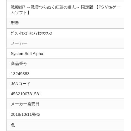
戦極姫7 ～戦雲つらぬく紅蓮の遺志～ 限定版 【PS Vitaゲー
ムソフト】
型番
ｹﾞﾝﾃｲｾﾝｺﾞｸﾋﾒ7ｾﾝｳﾝﾂﾗﾇ
メーカー
SystemSoft Alpha
商品番号
13249383
JANコード
4562106781581
メーカー発売日
2018/10/11発売
色