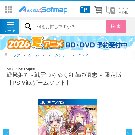
トップ
＞
ゲーム
＞
ゲームソフト
＞
PSVita
SystemSoft Alpha
戦極姫7 ～戦雲つらぬく紅蓮の遺志～ 限定版
【PS Vitaゲームソフト】