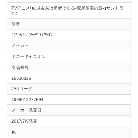
TVアニメ｢結城友奈は勇者である-鷲尾須美の章-｣サントラ
CD
型番
ﾕｳｷﾕｳﾅﾊﾕｳｼｬﾃﾞｱﾙﾜｼｻﾝ
メーカー
ポニーキャニオン
商品番号
16530826
JANコード
4988013277694
メーカー発売日
2017/7/5発売
色