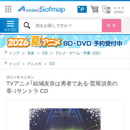
トップ
＞
音楽
＞
CD
＞
アニメ・ゲーム・声優（CD）
トップ
＞
アニメガ
＞
CD
ポニーキャニオン
TVアニメ｢結城友奈は勇者である-鷲尾須美の
章-｣サントラ CD