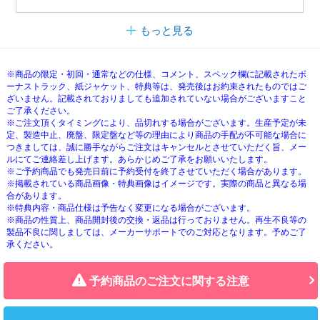
もっと見る
※商品の限定・初回・通常などの仕様、コメント、スペック欄に記載されたボ
ーナストラック、紙ジャケット、特典等は、発売後はお約束されたものではご
ざいません。記載されておりましても追加されていない場合がございますこと
ご了承ください。
※ご注文頂くタイミングにより、品切れする場合がございます。生産予定が未
定、製造中止、廃盤、限定盤など等の理由により商品の手配が不可能な場合に
つきましては、誠に勝手ながらご注文はキャンセルとさせていただく旨、メー
ルにてご連絡差し上げます。あらかじめご了承をお願いいたします。
※ご予約商品でも発売日前に予約受付を終了させていただく場合があります。
※掲載されている商品画像・特典画像はイメージです。実際の商品と異なる場
合があります。
※特典内容・商品仕様は予告なく変更になる場合がございます。
※商品の性質上、商品開封後の交換・返品は行っておりません。再生不良等の
製品不良に関しましては、メーカーサポートでのご対応となります。予めご了
承ください。
予約商品のご注文に関する注意