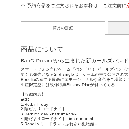
※ 予約商品をご注文されるお客様は、ご注文前に
商品の詳細
商品について
BanG Dream!から生まれた新ガールズバンド
スマートフォン向けゲーム『バンドリ！ ガールズバンドパ
早くも発売となる2nd singleは、ゲームの中で公開され大反響の
Roseliaの奏でる最高にエモーショナルな音色をご堪能く
生産限定盤には映像特典Blu-ray Discが付いてくる！
【収録内容】
■CD
1.Re:birth day
2.陽だまりロードナイト
3.Re:birth day -instrumental-
4.陽だまりロードナイト -instrumental-
5.Roselia ミニドラマ～ふれあい動物編～