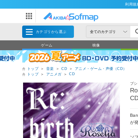
利用規
カテゴリから選ぶ
ゲーム
映像
トップ
＞
音楽
＞
CD
＞
アニメ・ゲーム・声優（CD）
CD
トップ
＞
アニメガ
＞
ブシ
Ro
C
Ba
が
ソ