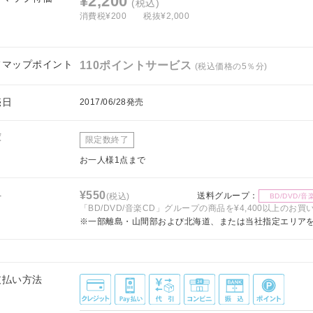
¥2,200
(税込)
消費税¥200
税抜¥2,000
フマップポイント
110ポイントサービス
(税込価格の5％分)
売日
2017/06/28発売
庫
限定数終了
お一人様1点まで
料
¥550
送料グループ：
(税込)
BD/DVD/音
「BD/DVD/音楽CD」グループの商品を¥4,400以上のお
※一部離島・山間部および北海道、または当社指定エリア
支払い方法