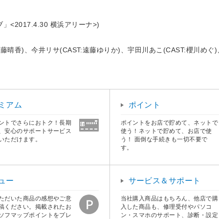
2017.4.30 横浜アリーナ>)
T:工藤晴香)、今井リサ(CAST:遠藤ゆりか)、宇田川あこ(CAST:櫻川めぐ)
ミアム
ポイント
ントでさらにおトク！長期
ポイントをお店で貯めて、ネットで
、安心のサポートサービス
使う！ネットで貯めて、お店で使
いただけます。
う！ 面倒な手続きも一切不要で
す。
ュー
サービス＆サポート
ただいた商品の感想やご意
当社購入商品はもちろん、他店で購
稿ください。掲載されたお
入した商品も、修理受付やパソコ
ソフマップポイントをプレ
ン・スマホのサポート、診断・設定