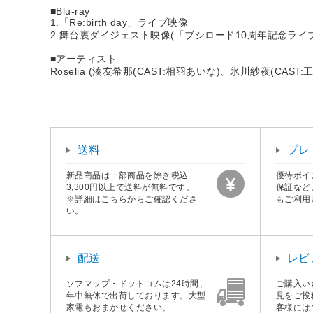
■Blu-ray
1.「Re:birth day」ライブ映像
2.舞台裏ダイジェスト映像(「ブシロード10周年記念ライブ」<
■アーティスト
Roselia (湊友希那(CAST:相羽あいな)、氷川紗夜(CAS
送料
プレ
新品商品は一部商品を除き税込
優待ポイ
3,300円以上で送料が無料です。
保証など
※詳細はこちらからご確認くださ
もご利用
い。
配送
レビ
ソフマップ・ドットコムは24時間、
ご購入い
年中無休で出荷しております。大型
見をご投
家電もおまかせください。
客様には