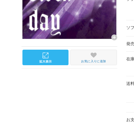
ソ
発
在
お気に入りに追加
送
お