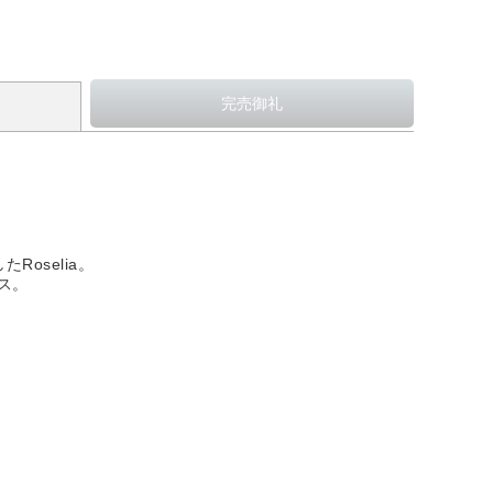
oselia。
ース。