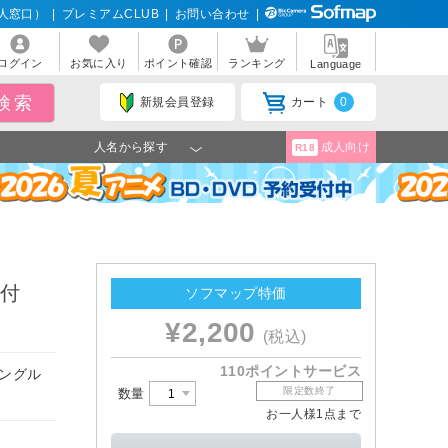
人窓口）
|
プレミアムCLUB
|
お問い合わせ
|
ログイン
お気に入り
ポイント確認
ランキング
Language
新規会員登録
カート
0
人名から探す
成人向け
R18
D付
ソフマップ特価
¥2,200
(税込)
110ポイントサービス
シングル
限定数終了
数量
お一人様1点まで