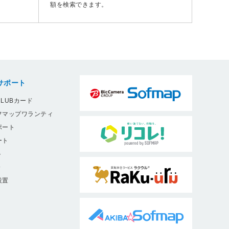
額を検索できます。
サポート
LUBカード
フマップワランティ
ポート
ート
ト
9
設置