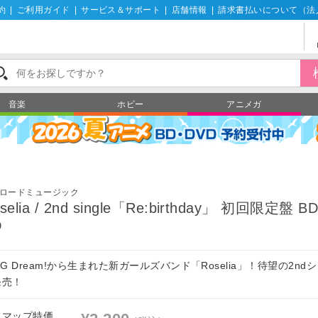
約
|
ご利用ガイド
|
サービス＆サポート
|
店舗情報
|
請求書払いについて（法
音楽
ホビー
アニメガ
ロードミュージック
selia / 2nd single「Re:birthday」 初回限定盤 B
D
nG Dream!から生まれた新ガールズバンド「Roselia」！待望の2nd
発売！
フマップ特価