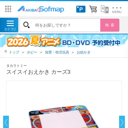
トップ
＞
ホビー
＞
知育・幼児玩具
＞
お絵かき
タカラトミー
スイスイおえかき カーズ3