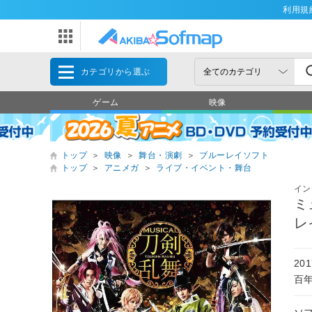
利用規
カテゴリから選ぶ
ゲーム
映像
トップ
＞
映像
＞
舞台・演劇
＞
ブルーレイソフト
トップ
＞
アニメガ
＞
ライブ・イベント・舞台
イン
ミ
レ
2
百年