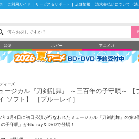
約
|
ご利用ガイド
|
サービス＆サポート
|
店舗情報
|
請求書払いについて（法
音楽
ホビー
アニメガ
ディーズ
ュージカル『刀剣乱舞』 ～三百年の子守唄～ 【
イ ソフト】 ［ブルーレイ］
017年3月4日に初日公演が行なわれたミュージカル『刀剣乱舞』の第3
の子守唄」がBlu-ray＆DVDで登場！