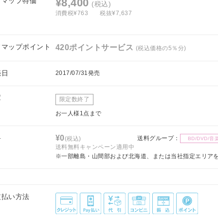
フマップ特価
¥8,400
(税込)
消費税¥763
税抜¥7,637
フマップポイント
420ポイントサービス
(税込価格の5％分)
売日
2017/07/31発売
庫
限定数終了
お一人様1点まで
料
¥0
送料グループ：
(税込)
BD/DVD/音
送料無料キャンペーン適用中
※一部離島・山間部および北海道、または当社指定エリア
支払い方法