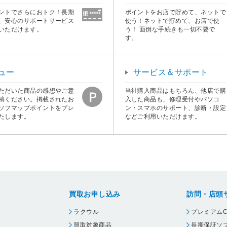
ントでさらにおトク！長期
ポイントをお店で貯めて、ネットで
、安心のサポートサービス
使う！ネットで貯めて、お店で使
いただけます。
う！ 面倒な手続きも一切不要で
す。
ュー
サービス＆サポート
ただいた商品の感想やご意
当社購入商品はもちろん、他店で購
稿ください。掲載されたお
入した商品も、修理受付やパソコ
ソフマップポイントをプレ
ン・スマホのサポート、診断・設定
たします。
などご利用いただけます。
買取お申し込み
訪問・店頭
ラクウル
プレミアムC
買取対象商品
長期保証ソ