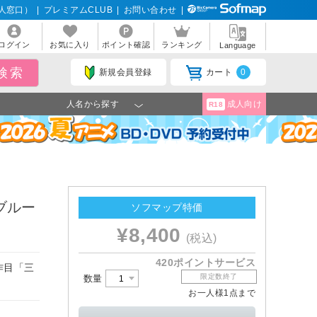
人窓口）
|
プレミアムCLUB
|
お問い合わせ
|
ログイン
お気に入り
ポイント確認
ランキング
Language
新規会員登録
カート
0
人名から探す
成人向け
R18
ブルー
ソフマップ特価
¥8,400
(税込)
420ポイントサービス
作目「三
限定数終了
数量
お一人様1点まで