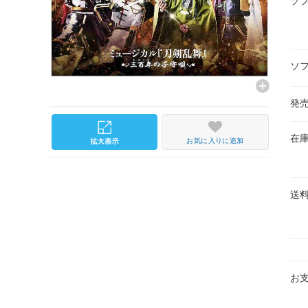
ソ
ソ
発
在
お気に入りに追加
送
お