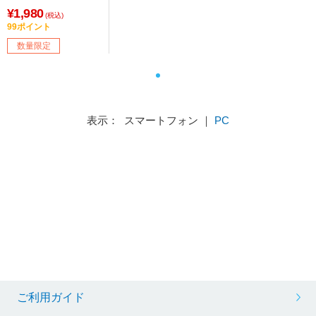
ズ） [NVL-C-AKAR]
¥1,980
【sof001】
(税込)
99ポイント
数量限定
表示： スマートフォン ｜
PC
ご利用ガイド