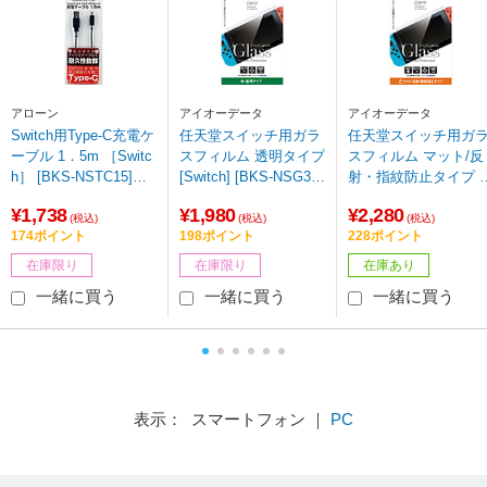
アローン
アイオーデータ
アイオーデータ
Switch用Type-C充電ケ
任天堂スイッチ用ガラ
任天堂スイッチ用ガ
ーブル 1．5m ［Switc
スフィルム 透明タイプ
スフィルム マット/反
h］ [BKS-NSTC15]
[Switch] [BKS-NSG3F]
射・指紋防止タイプ [
【ビックカメラグルー
【ビックカメラグルー
witch] [BKS-NSM3F]
¥1,738
¥1,980
¥2,280
プオリジナル】【86
プオリジナル】
【ビックカメラグル
(税込)
(税込)
(税込)
174ポイント
198ポイント
228ポイント
4】
プオリジナル】
在庫限り
在庫限り
在庫あり
一緒に買う
一緒に買う
一緒に買う
表示： スマートフォン ｜
PC