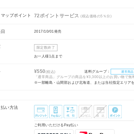
フマップポイント
72ポイントサービス
(税込価格の5％分)
売日
2017/10/01発売
庫
限定数終了
お一人様1点まで
料
¥550
送料グループ：
(税込)
通常商品
「通常商品」グループの商品を¥3,300以上のお買い物で無
※一部離島・山間部および北海道、または当社指定エリア
支払い方法
ご利用いただけるPay払い