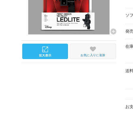
ソ
発
在
お気に入りに追加
送
お