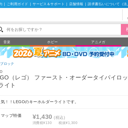
約
|
ご利用ガイド
|
サービス＆サポート
|
店舗情報
|
請求書払いについて（法
音楽
ホビー
アニメガ
ゴブロック
GO
EGO（レゴ） ファースト・オーダータイパイロッ
ライト
人気！！LEGOのキーホルダーライトです。
フマップ特価
¥1,430
(税込)
消費税¥130
税抜¥1,300