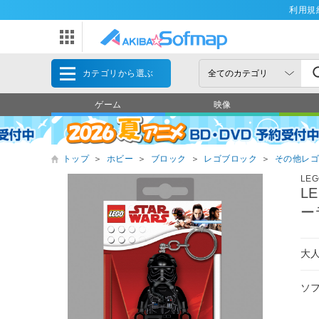
利用規
カテゴリから選ぶ
ゲーム
映像
トップ
＞
ホビー
＞
ブロック
＞
レゴブロック
＞
その他レ
LE
L
ー
大
ソ