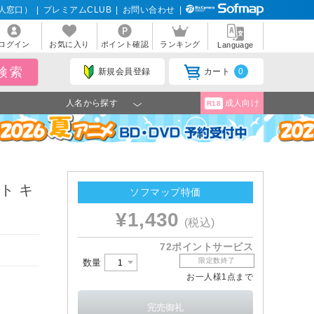
人窓口）
|
プレミアムCLUB
|
お問い合わせ
|
ログイン
お気に入り
ポイント確認
ランキング
Language
新規会員登録
カート
0
人名から探す
成人向け
R18
ト キ
ソフマップ特価
¥1,430
(税込)
72ポイントサービス
限定数終了
数量
お一人様1点まで