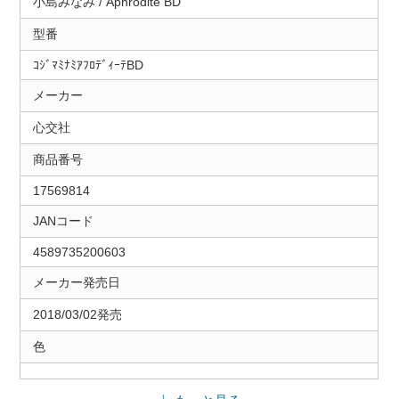
小島みなみ / Aphrodite BD
型番
ｺｼﾞﾏﾐﾅﾐｱﾌﾛﾃﾞｨｰﾃBD
メーカー
心交社
商品番号
17569814
JANコード
4589735200603
メーカー発売日
2018/03/02発売
色