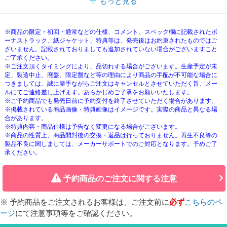
もっと見る
※商品の限定・初回・通常などの仕様、コメント、スペック欄に記載されたボ
ーナストラック、紙ジャケット、特典等は、発売後はお約束されたものではご
ざいません。記載されておりましても追加されていない場合がございますこと
ご了承ください。
※ご注文頂くタイミングにより、品切れする場合がございます。生産予定が未
定、製造中止、廃盤、限定盤など等の理由により商品の手配が不可能な場合に
つきましては、誠に勝手ながらご注文はキャンセルとさせていただく旨、メー
ルにてご連絡差し上げます。あらかじめご了承をお願いいたします。
※ご予約商品でも発売日前に予約受付を終了させていただく場合があります。
※掲載されている商品画像・特典画像はイメージです。実際の商品と異なる場
合があります。
※特典内容・商品仕様は予告なく変更になる場合がございます。
※商品の性質上、商品開封後の交換・返品は行っておりません。再生不良等の
製品不良に関しましては、メーカーサポートでのご対応となります。予めご了
承ください。
予約商品のご注文に関する注意
※ 予約商品をご注文されるお客様は、ご注文前に
必ず
こちらのペ
ージ
にて注意事項等をご確認ください。