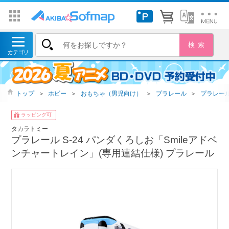
トップ
＞
ホビー
＞
おもちゃ（男児向け）
＞
プラレール
＞
プラレー
ラッピング可
タカラトミー
プラレール S-24 パンダくろしお「Smileアドベ
ンチャートレイン」(専用連結仕様) プラレール